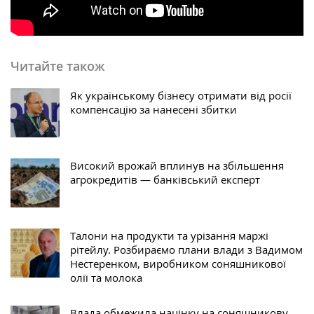
Читайте також
Як українському бізнесу отримати від росії
компенсацію за нанесені збитки
Високий врожай вплинув на збільшення
агрокредитів — банківський експерт
Талони на продукти та урізання маржі
рітейлу. Розбираємо плани влади з Вадимом
Нестеренком, виробником соняшникової
олії та молока
Влада обмежила націнку на соняшникову