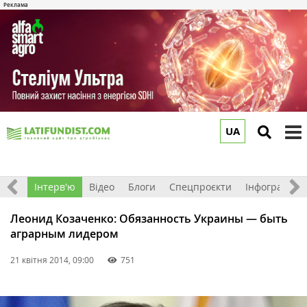
UA
to
m
Фото
Інтерв'ю
Відео
Блоги
Спецпроєкти
Інфографіка
Леонид Козаченко: Обязанность Украины — быть
аграрным лидером
21 квітня 2014, 09:00
751