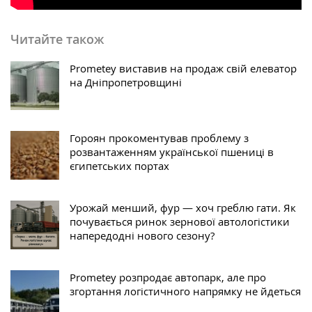
Читайте також
Prometey виставив на продаж свій елеватор
на Дніпропетровщині
Гороян прокоментував проблему з
розвантаженням української пшениці в
єгипетських портах
Урожай менший, фур — хоч греблю гати. Як
почувається ринок зернової автологістики
напередодні нового сезону?
Prometey розпродає автопарк, але про
згортання логістичного напрямку не йдеться