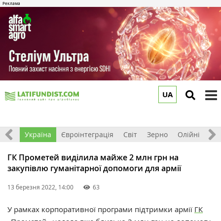
UA
to
m
Все
Україна
Євроінтеграція
Світ
Зерно
Олійні
До
ГК Прометей виділила майже 2 млн грн на
закупівлю гуманітарної допомоги для армії
13 березня 2022, 14:00
63
У рамках корпоративної програми підтримки армії
ГК