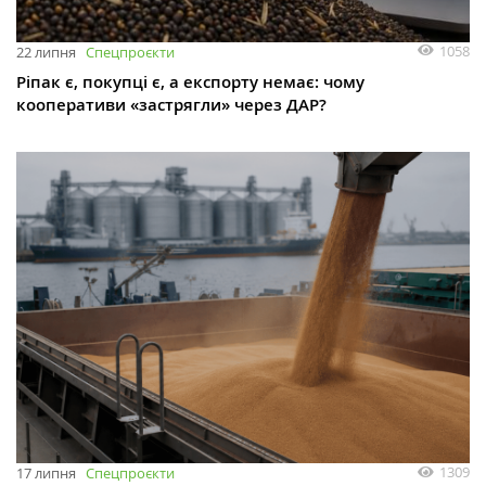
1058
22 липня
Спецпроєкти
Ріпак є, покупці є, а експорту немає: чому
кооперативи «застрягли» через ДАР?
1309
17 липня
Спецпроєкти