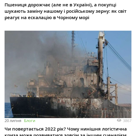
Пшениця дорожчає (але не в Україні), а покупці
шукають заміну нашому і російському зерну: як світ
реагує на ескалацію в Чорному морі
3867
20 липня
Блоги
Чи повертається 2022 рік? Чому нинішня логістична
криза може розвиватися зовсім за іншим сценарієм