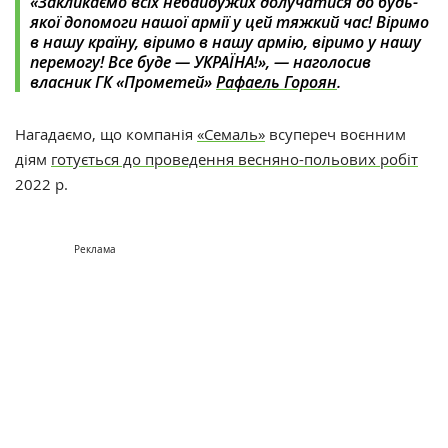
«Закликаємо всіх небайдужих долучатися до будь-
якої допомоги нашої армії у цей тяжкий час! Віримо
в нашу країну, віримо в нашу армію, віримо у нашу
перемогу! Все буде — УКРАЇНА!», — наголосив
власник ГК «Прометей»
Рафаель Гороян
.
Нагадаємо, що к
омпанія
«Семаль‎»
‎ всупереч воєнним
діям
готується до проведення весняно-польових робіт
2022 р.
Реклама