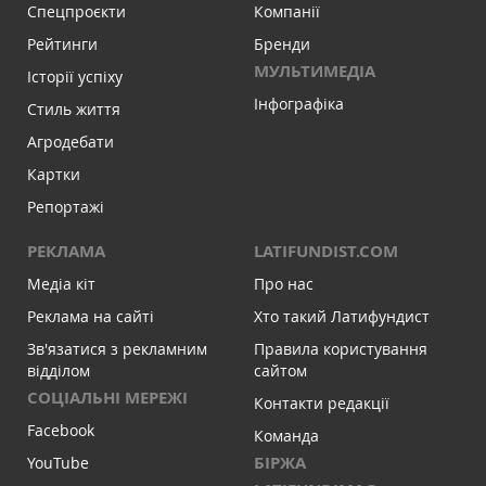
Спецпроєкти
Компанії
Рейтинги
Бренди
МУЛЬТИМЕДІА
Історії успіху
Інфографіка
Стиль життя
Агродебати
Картки
Репортажі
РЕКЛАМА
LATIFUNDIST.COM
Медіа кіт
Про нас
Реклама на сайті
Хто такий Латифундист
Зв'язатися з рекламним
Правила користування
відділом
сайтом
СОЦІАЛЬНІ МЕРЕЖІ
Контакти редакції
Facebook
Команда
БІРЖА
YouTube