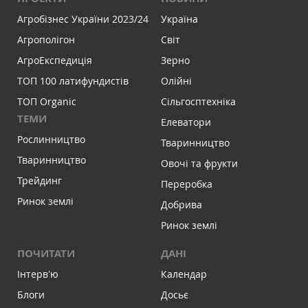
Агробізнес України 2023/24
Україна
Агрополігон
Світ
АгроЕкспедиція
Зерно
ТОП 100 латифундистів
Олійні
ТОП Organic
Сільгосптехніка
ТЕМИ
Елеватори
Рослинництво
Тваринництво
Тваринництво
Овочі та фрукти
Трейдинг
Переробка
Ринок землі
Добрива
Ринок землі
ПОЧИТАТИ
ДАНІ
Інтервʼю
Календар
Блоги
Досьє