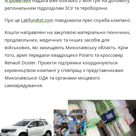
«Прометей»
надала вже близько 2 млн грн на допомогу
регіональним підрозділам ЗСУ та тероборони.
Про це
Latifundist.com
повідомила прес-служба компанії.
Кошти направлені на закупівлю матеріально-технічних,
продовольчих, медичних та інших засобів для
військових, які захищають Миколаївську область. Крім
того, армії передали квадроцикл Polaris та кроссовер
Renault Duster. Проекти підтримки координуються
керівництвом компанії у співпраці з представниками
Миколаївської ОДА та органами місцевого
самоврядування.