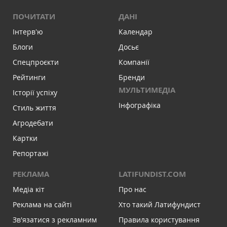
ПОЧИТАТИ
ДАНІ
Інтервʼю
Календар
Блоги
Досьє
Спецпроєкти
Компанії
Рейтинги
Бренди
МУЛЬТИМЕДІА
Історії успіху
Інфографіка
Стиль життя
Агродебати
Картки
Репортажі
РЕКЛАМА
LATIFUNDIST.COM
Медіа кіт
Про нас
Реклама на сайті
Хто такий Латифундист
Зв'язатися з рекламним
Правила користування