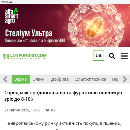
UA
to
m
Світ
Зерно
Олійні
Добрива
Сільгосптехніка
Перероб
Спред між продовольчою та фуражною пшеницю
зріс до 8-10$
21 квітня 2025, 16:46
83
На європейському ринку активність покупців пшениці