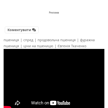
Реклама
Коментувати
|
|
|
пшениця
спред
продовольча пшениця
фуражна
|
|
пшениця
ціни на пшеницю
Євгенія Ткаченко