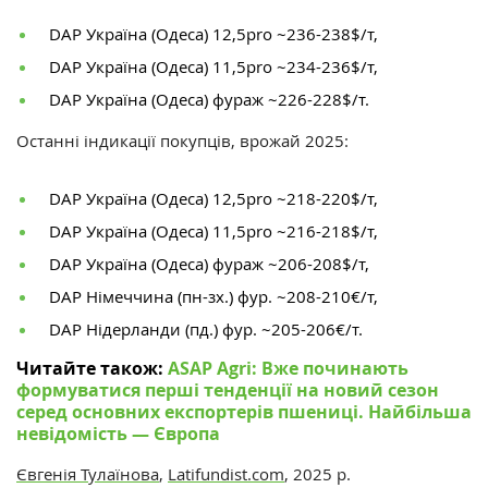
DAP Україна (Одеса) 12,5pro ~236-238$/т,
DAP Україна (Одеса) 11,5pro ~234-236$
/т,
DAP Україна (Одеса) фураж ~226-228$
/т.
Останні індикації покупців, врожай 2025:
DAP Україна (Одеса) 12,5pro ~218-220$
/т,
DAP Україна (Одеса) 11,5pro ~216-218$
/т,
DAP Україна (Одеса) фураж ~206-208$
/т,
DAP Німеччина (пн-зх.) фур. ~208-210€
/т,
DAP Нідерланди (пд.) фур. ~205-206€
/т.
Читайте також:
ASAP Agri: Вже починають
формуватися перші тенденції на новий сезон
серед основних експортерів пшениці. Найбільша
невідомість — Європа
Євгенія Тулаїнова
,
Latifundist.com
, 2025 р.