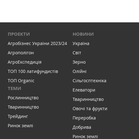
ПРОЕКТИ
НОВИНИ
Агробізнес України 2023/24
Україна
Агрополігон
Світ
АгроЕкспедиція
Зерно
ТОП 100 латифундистів
Олійні
ТОП Organic
Сільгосптехніка
ТЕМИ
Елеватори
Рослинництво
Тваринництво
Тваринництво
Овочі та фрукти
Трейдинг
Переробка
Ринок землі
Добрива
Ринок землі