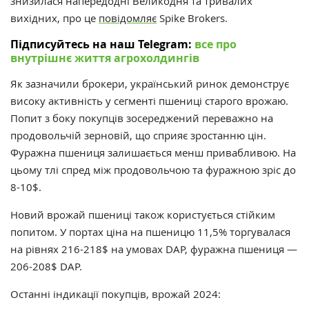
знизилася напередодні Великодня та тривалих
вихідних, про це
повідомляє
Spike Brokers.
Підписуйтесь на наш Telegram:
все про
внутрішнє життя агрохолдингів
Як зазначили брокери, український ринок демонструє
високу активність у сегменті пшениці старого врожаю.
Попит з боку покупців зосереджений переважно на
продовольчій зерновій, що сприяє зростанню цін.
Фуражна пшениця залишається менш привабливою. На
цьому тлі спред між продовольчою та фуражною зріс до
8-10$.
Новий врожай пшениці також користується стійким
попитом. У портах ціна на пшеницю 11,5% торгувалася
на рівнях 216-218$ на умовах DAP, фуражна пшениця —
206-208$ DAP.
Останні індикації покупців, врожай 2024: