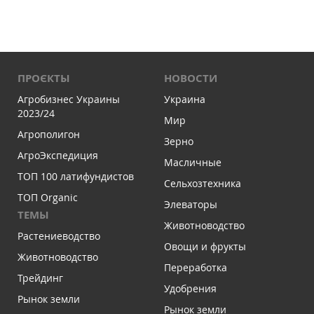
ПРОЄКТЫ
НОВОСТИ
Агробизнес Украины
Украина
2023/24
Мир
Агрополигон
Зерно
АгроЭкспедиция
Масличные
ТОП 100 латифундистов
Сельхозтехника
ТОП Organic
Элеваторы
ТЕМЫ
Животноводство
Растениеводство
Овощи и фрукты
Животноводство
Переработка
Трейдинг
Удобрения
Рынок земли
Рынок земли