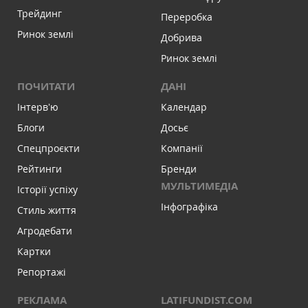
Трейдинг
Переробка
Ринок землі
Добрива
Ринок землі
ПОЧИТАТИ
ДАНІ
Інтервʼю
Календар
Блоги
Досьє
Спецпроєкти
Компанії
Рейтинги
Бренди
МУЛЬТИМЕДІА
Історії успіху
Інфографіка
Стиль життя
Агродебати
Картки
Репортажі
РЕКЛАМА
LATIFUNDIST.COM