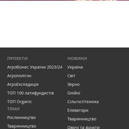
ПРОЕКТИ
НОВИНИ
Агробізнес України 2023/24
Україна
Агрополігон
Світ
АгроЕкспедиція
Зерно
ТОП 100 латифундистів
Олійні
ТОП Organic
Сільгосптехніка
ТЕМИ
Елеватори
Рослинництво
Тваринництво
Тваринництво
Овочі та фрукти