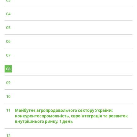
03
04
05
06
07
08
09
10
11
Майбутнє агропродовольчого сектору України:
конкурентоспроможність, євроінтеграція та розвиток
внутрішнього ринку. 1 день
12