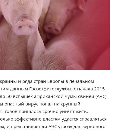
Украины и ряда стран Европы в печальном
ним данным Госветфитослужбы, с начала 2015-
ло 50 вспышек африканской чумы свиней (АЧС).
ны опасный вирус попал на крупный
ыс. голов пришлось срочно уничтожить.
сколько эффективно властям удается справляться
», и представляет ли АЧС угрозу для зернового