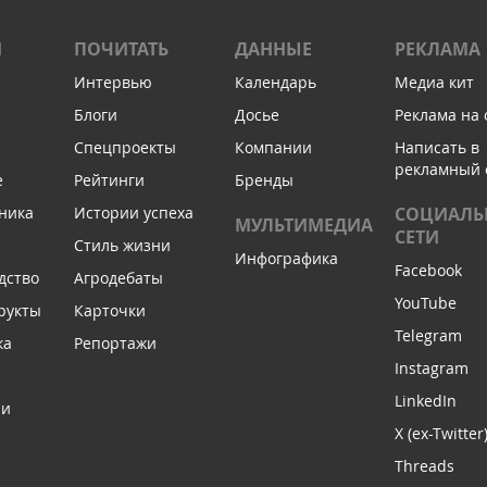
И
ПОЧИТАТЬ
ДАННЫЕ
РЕКЛАМА
Интервью
Календарь
Медиа кит
Блоги
Досье
Реклама на 
Спецпроекты
Компании
Написать в
рекламный 
е
Рейтинги
Бренды
ника
Истории успеха
СОЦИАЛЬ
МУЛЬТИМЕДИА
СЕТИ
Стиль жизни
Инфографика
Facebook
дство
Агродебаты
YouTube
рукты
Карточки
Telegram
ка
Репортажи
Instagram
LinkedIn
ли
X (ex-Twitter
Threads