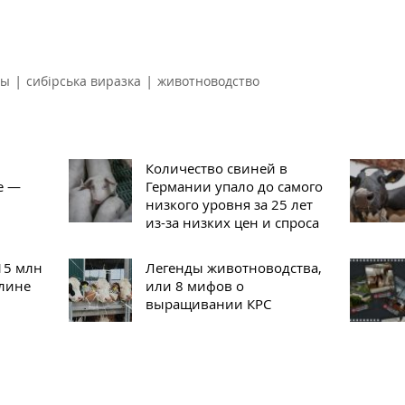
|
|
мы
сибірська виразка
животноводство
Количество свиней в
е —
Германии упало до самого
низкого уровня за 25 лет
из-за низких цен и спроса
15 млн
Легенды животноводства,
олине
или 8 мифов о
выращивании КРС