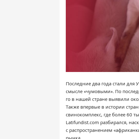
Последние два года стали для 
смысле «чумовыми». По послед
го в нашей стране выявили око
Также впервые в истории стра
свинокомплекс, где более 60 т
Latifundist.com разбирался, на
с распространением «африканки
рынка.