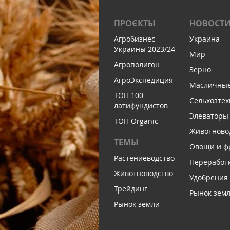
ПРОЄКТЫ
НОВОСТ
Агробизнес
Украина
Украины 2023/24
Мир
Агрополигон
Зерно
АгроЭкспедиция
Масличны
ТОП 100
Сельхозтех
латифундистов
Элеваторы
ТОП Organic
Животново
ТЕМЫ
Овощи и ф
Растениеводство
Переработ
Животноводство
Удобрения
Трейдинг
Рынок зем
Рынок земли