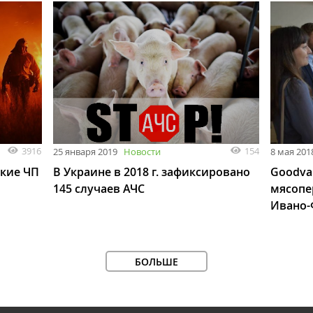
3916
154
25 января 2019
Новости
8 мая 201
кие ЧП
В Украине в 2018 г. зафиксировано
Goodva
145 случаев АЧС
мясопе
Ивано-
БОЛЬШЕ