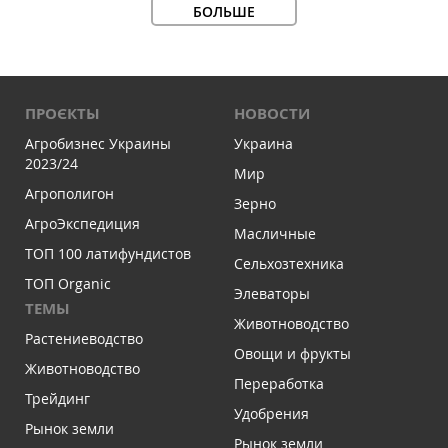
БОЛЬШЕ
ПРОЄКТЫ
НОВОСТИ
Агробизнес Украины
Украина
2023/24
Мир
Агрополигон
Зерно
АгроЭкспедиция
Масличные
ТОП 100 латифундистов
Сельхозтехника
ТОП Organic
Элеваторы
ТЕМЫ
Животноводство
Растениеводство
Овощи и фрукты
Животноводство
Переработка
Трейдинг
Удобрения
Рынок земли
Рынок земли