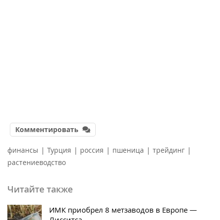
Комментировать
|
|
|
|
|
финансы
Турция
россия
пшеница
трейдинг
растениеводство
Читайте также
ИМК приобрел 8 метзаводов в Европе —
Лисситса