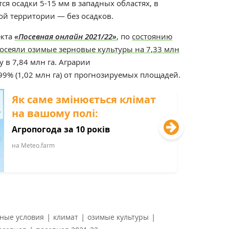
ся осадки 5-15 мм в западных областях, в
ой территории — без осадков.
екта
«Посевная онлайн 2021/22»
, по
состоянию
посеяли озимые зерновые культуры на 7,33 млн
 в 7,84 млн га. Аграрии
99% (1,02 млн га) от прогнозируемых площадей.
Як саме змінюється клімат
на вашому полі:
Агропогода за 10 років
на Мeteo.farm
|
|
|
ные условия
климат
озимые культуры