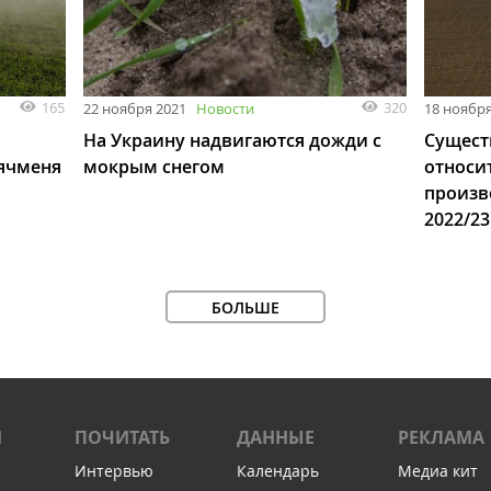
165
320
22 ноября 2021
Новости
18 ноября
На Украину надвигаются дожди с
Сущест
 ячменя
мокрым снегом
относи
произв
2022/2
БОЛЬШЕ
И
ПОЧИТАТЬ
ДАННЫЕ
РЕКЛАМА
Интервью
Календарь
Медиа кит