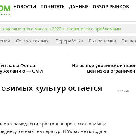
НОВОСТИ
ПОЧИТАТЬ
ДАННЫЕ
ОБЗОР РЫНКОВ
подсолнечного масла в 2022 г. столкнется с проблемами
ения
Сельхозтехника
Переработка
Рынок земли
Элева
ти главы Фонда
На рынке украинской пше
му желанию — СМИ
цен из-за ограниче
 озимых культур остается
Реклама
дается замедление ростовых процессов озимых
реднесуточных температур. В Украине погода в