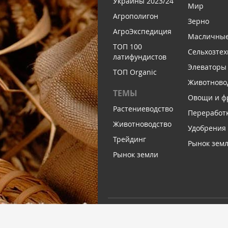
Украины 2023/24
Мир
Агрополигон
Зерно
АгроЭкспедиция
Масличны
ТОП 100
Сельхозтех
латифундистов
Элеваторы
ТОП Organic
Животново
ТЕМЫ
Овощи и ф
Растениеводство
Переработ
Животноводство
Удобрения
Трейдинг
Рынок зем
Рынок земли
ПОДПИШИТЕСЬ НА НАШУ Р