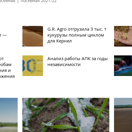
|
осевная
посевная 2021-22
G.R. Agro отгрузила 3 тыс. т
е —
кукурузы полным циклом
для Кернел
от
Анализ работы АПК за годы
бобам
независимости
ния и
ожения