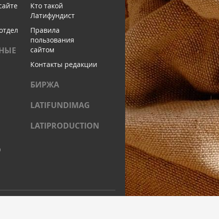
сайте
Кто такой
Латифундист
отдел
Правила
пользования
НЫЕ
сайтом
Контакты редакции
БИРЖА
LATIFUNDIMAG
LATIPRODUCTION
)
ОЦИАЛЬНЫХ СЕТЯХ