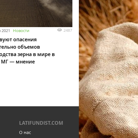
2487
 2021
Новости
вуют опасения
тельно объемов
одства зерна в мире в
3 МГ — мнение
LATIFUNDIST.COM
О нас