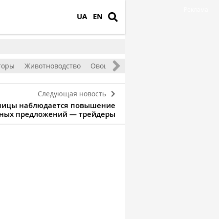
Реклама
UA
EN
торы
Животноводство
Овощи и фрукты
Следующая новость
ницы наблюдается повышение
нных предложений — трейдеры