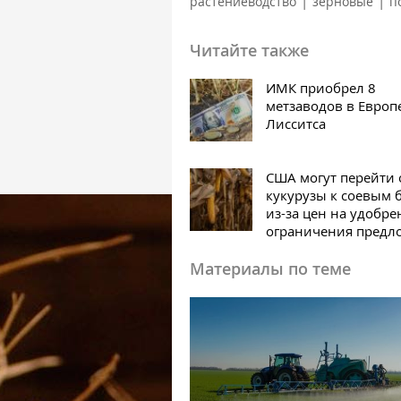
|
|
растениеводство
зерновые
п
Читайте также
ИМК приобрел 8
метзаводов в Европ
Лисситса
США могут перейти 
кукурузы к соевым 
из-за цен на удобре
ограничения предл
Материалы по теме