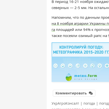
В период 16-21 ноября ожидают
северных — 2-5 мм. На остальн
Напомним, что по данным про
на 8 ноября аграрии Украины 
га
площадей или 94% к прогнозу
также посеяли озимый рапс на 
Комментировать
|
|
УкрАгроКонсалт
погода
погод