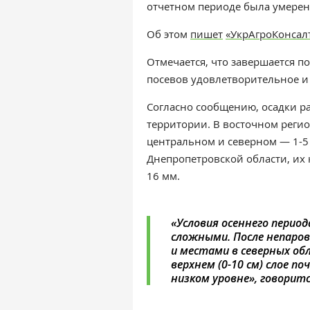
отчетном периоде была умерен
Об этом
пишет
«УкрАгроКонсал
Отмечается, что з
авершается по
посевов удовлетворительное и
Согласно сообщению, осадки р
территории. В восточном регион
центральном и северном — 1-5 
Днепропетровской области, их 
16 мм.
«Условия осеннего перио
сложными. После непаро
и местами в северных об
верхнем (0-10 см) слое п
низком уровне», говоритс