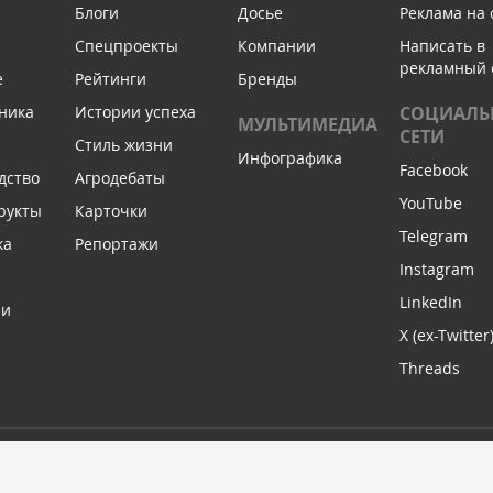
Блоги
Досье
Реклама на 
Спецпроекты
Компании
Написать в
рекламный 
е
Рейтинги
Бренды
ника
Истории успеха
СОЦИАЛЬ
МУЛЬТИМЕДИА
СЕТИ
Стиль жизни
Инфографика
Facebook
дство
Агродебаты
YouTube
рукты
Карточки
Telegram
ка
Репортажи
Instagram
LinkedIn
ли
X (ex-Twitter
Threads
АССЫЛКУ
МЫ В С