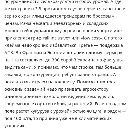
по урожайности сельхозкультур и сбору урожая. А где
же их хранить? В противном случае теряется качество и
зерно с хранилищ сдается трейдерам по бросовым
ценам. Из-за нехватки элеваторных и складских
мощностей к украинскому зерну во время уборки уже
приклеился гриф «all inclusive» или «low cost». От этого
клейма надо срочно избавляться. Третье — поддержка
АПК. Во Франции и Эстонии дотации одному фермеру
на 1 га составляют до 300 евро! В Украине по факту вы
видите сами. Я понимаю, что чем строже, тем больше
закалки, но конкуренция требует равных правил. А
пока что мы играем наполовину. Помимо этих трех
основных заданий надо прививать агросектору
инновационные технологии ведения земледелия,
современные сорта и гибриды растений. Если на одном
поле растет кукуруза с урожайностью 40 ц/га, а рядом —
под 100 ц/га, то причина уже не в климатических
условиях.