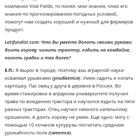
компании Vital Fields, то понял: мои знания, плюс его
знания по прогнозированию погодных условий,
помогут нам создать хороший и нужный для фермеров
продукт.
Latifundist.com: Что Вы умеете делать своими руками:
доить корову, чинить трактор, ездить на комбайне,
полоть грядки и так далее?
Е.П.:
Я вырос в городе, поэтому азы аграрной науки
осваивал урывками
(улыбается)
. Умею садить и копать
картошку. Пас овец у друга в деревне в России. Во
время стажировки в аграрном университете получил
права по вождению трактора и научился ездить на пяти
разных тракторах. Отец научил немного капельному
орошению. А доить корову не умею. Еще одно: могу с
помощью 10 кочанов кукурузы посчитать среднюю
урожайность поля
(смеется)
.