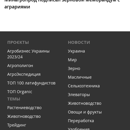
аграриями
ПРОЄКТЫ
НОВОСТИ
Агробизнес Украины
Украина
2023/24
Мир
Агрополигон
Зерно
АгроЭкспедиция
Масличные
ТОП 100 латифундистов
Сельхозтехника
ТОП Organic
Элеваторы
ТЕМЫ
Животноводство
Растениеводство
Овощи и фрукты
Животноводство
Переработка
Трейдинг
Удобрения