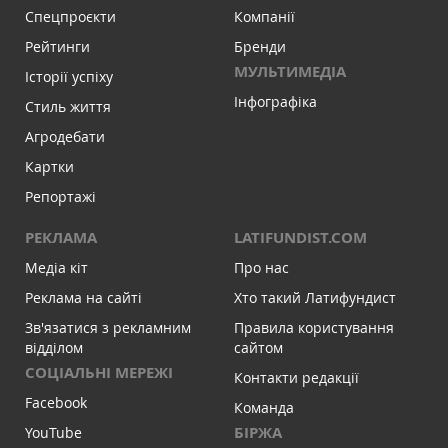
Спецпроєкти
Компанії
Рейтинги
Бренди
МУЛЬТИМЕДІА
Історії успіху
Інфографіка
Стиль життя
Агродебати
Картки
Репортажі
РЕКЛАМА
LATIFUNDIST.COM
Медіа кіт
Про нас
Реклама на сайті
Хто такий Латифундист
Зв'язатися з рекламним
Правила користування
відділом
сайтом
СОЦІАЛЬНІ МЕРЕЖІ
Контакти редакції
Facebook
Команда
БІРЖА
YouTube