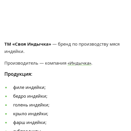
ТМ «Своя Индычка»
— бренд по производству мяся
индейки.
Производитель — компания
«Индычка»
.
Продукция:
филе индейки;
бедро индейки;
голень индейки;
крыло индейки;
фарш индейки;