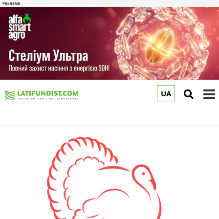
UA
to
m