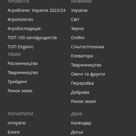
ПРОЕКТИ
НОВИНИ
Агробізнес України 2023/24
Україна
Агрополігон
Світ
АгроЕкспедиція
Зерно
ТОП 100 латифундистів
Олійні
ТОП Organic
Сільгосптехніка
ТЕМИ
Елеватори
Рослинництво
Тваринництво
Тваринництво
Овочі та фрукти
Трейдинг
Переробка
Ринок землі
Добрива
Ринок землі
ПОЧИТАТИ
ДАНІ
Інтервʼю
Календар
Блоги
Досьє