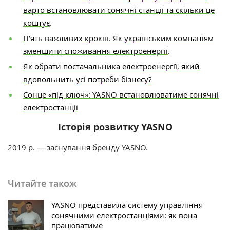
варто встановлювати сонячні станції та скільки це
коштує
.
П’ять важливих кроків. Як українським компаніям
зменшити споживання електроенергії
.
Як обрати постачальника електроенергії, який
вдовольнить усі потреби бізнесу?
Сонце «під ключ»: YASNO встановлюватиме сонячні
електростанції
Історія розвитку YASNO
2019 р. — заснування бренду YASNO.
Читайте також
YASNO представила систему управління
сонячними електростанціями: як вона
працюватиме