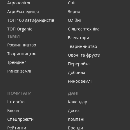
Агрополігон
Світ
АгроЕкспедиція
Зерно
ТОП 100 латифундистів
Олійні
ТОП Organic
Сільгосптехніка
ТЕМИ
Елеватори
Рослинництво
Тваринництво
Тваринництво
Овочі та фрукти
Трейдинг
Переробка
Ринок землі
Добрива
Ринок землі
ПОЧИТАТИ
ДАНІ
Інтервʼю
Календар
Блоги
Досьє
Спецпроєкти
Компанії
Рейтинги
Бренди