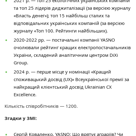
2021 р. — топ 25 екологічних українських компаній
та топ 25 лідерів диджиталізації (за версією журналу
«Власть денег»); топ 15 найбільш сталих та
відповідальних українських компаній (за версією
журналу «Топ 100. Рейтинги найбільших).
2020-2022 рр. — постачальні компанії YASNO
очолювали рейтинг кращих електропостачальників
України, складений аналітичним центром DiXi
Group.
2024 р. — перше місце у номінації «Кращий
споживацький досвід (UX)» Всеукраїнської премії за
найкращий клієнтський досвід Ukrainian CX
Excellence.
Кількість співробітників — 1200.
Згадки у ЗМІ:
Сергій Коваленко, YASNO: Що врятує аграріїв? Чи