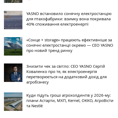
YASNO встановило сонячну електростанцію
для птахофабрики: взимку вона покривала
40% споживання електроенергії
«Сонце + storage» працюють ефективніше за
сонячні електростанції окремо — CEO YASNO
про новий тренд ринку
Знизити чек за світло: СЕО YASNO Сергій
Коваленко про те, як електроенергія
перетворюється на додатковий дохід для
агробізнесу
Куди підуть гроші агрохолдингів у 2026-му:
плани Астарти, МХП, Kernel, OKKO, АгроВісти
та Nestlé