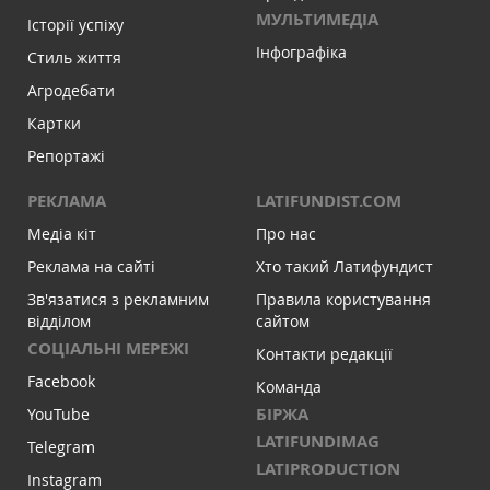
МУЛЬТИМЕДІА
Історії успіху
Інфографіка
Стиль життя
Агродебати
Картки
Репортажі
РЕКЛАМА
LATIFUNDIST.COM
Медіа кіт
Про нас
Реклама на сайті
Хто такий Латифундист
Зв'язатися з рекламним
Правила користування
відділом
сайтом
СОЦІАЛЬНІ МЕРЕЖІ
Контакти редакції
Facebook
Команда
БІРЖА
YouTube
LATIFUNDIMAG
Telegram
LATIPRODUCTION
Instagram