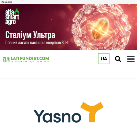
UA
to
m