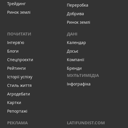
Трейдинг
Переробка
Ринок землі
Добрива
Ринок землі
ПОЧИТАТИ
ДАНІ
Інтервʼю
Календар
Блоги
Досьє
Спецпроєкти
Компанії
Рейтинги
Бренди
МУЛЬТИМЕДІА
Історії успіху
Інфографіка
Стиль життя
Агродебати
Картки
Репортажі
РЕКЛАМА
LATIFUNDIST.COM