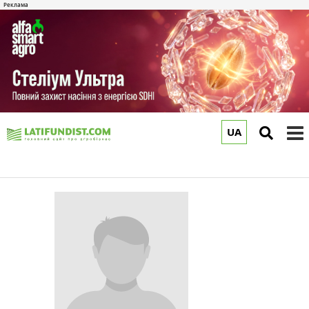
UA
to
m