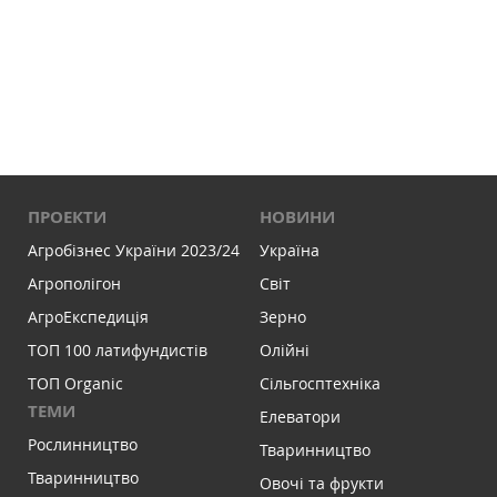
ПРОЕКТИ
НОВИНИ
Агробізнес України 2023/24
Україна
Агрополігон
Світ
АгроЕкспедиція
Зерно
ТОП 100 латифундистів
Олійні
ТОП Organic
Сільгосптехніка
ТЕМИ
Елеватори
Рослинництво
Тваринництво
Тваринництво
Овочі та фрукти