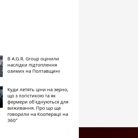
В A.G.R. Group оцінили
наслідки підтоплення
озимих на Полтавщині
Куди летять ціни на зерно,
що з логістикою та як
фермери обʼєднуються для
виживання. Про що ще
говорили на Кооперації на
360°