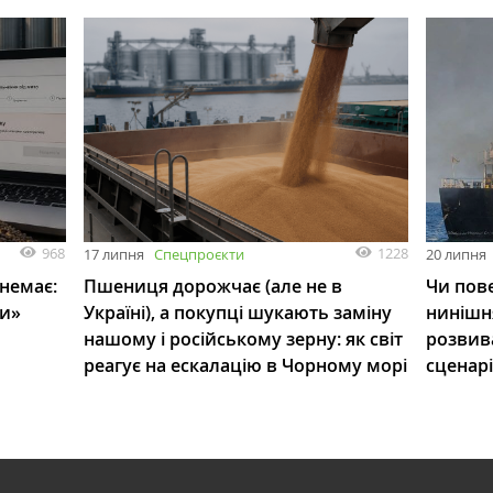
968
1228
17 липня
Спецпроєкти
20 липня
 немає:
Пшениця дорожчає (але не в
Чи пове
ли»
Україні), а покупці шукають заміну
нинішн
нашому і російському зерну: як світ
розвив
реагує на ескалацію в Чорному морі
сценар