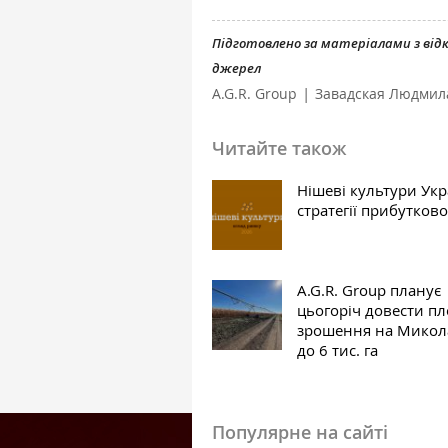
Підготовлено за матеріалами з ві
джерел
|
A.G.R. Group
Завадская Людмил
Читайте також
Нішеві культури Укр
стратегії прибутково
A.G.R. Group планує
цьогоріч довести п
зрошення на Микол
до 6 тис. га
Популярне на сайті