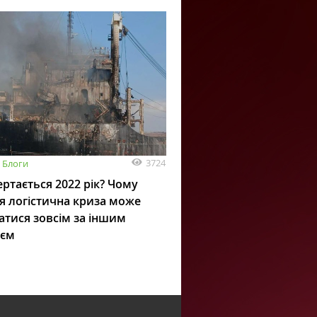
3724
Блоги
ртається 2022 рік? Чому
я логістична криза може
атися зовсім за іншим
ієм