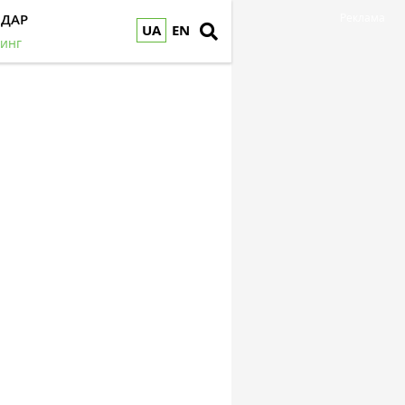
НДАР
Реклама
UA
EN
инг