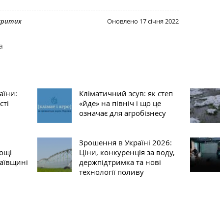
дкритих
Оновлено
17 січня 2022
а
аїни:
Кліматичний зсув: як степ
сті
«йде» на північ і що це
означає для агробізнесу
Зрошення в Україні 2026:
лощі
Ціни, конкуренція за воду,
аївщині
держпідтримка та нові
технології поливу