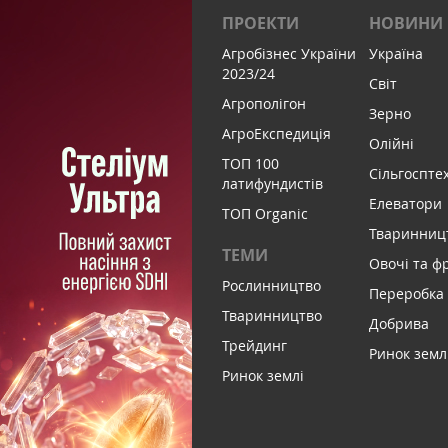
ПРОЕКТИ
НОВИНИ
Агробізнес України
Україна
2023/24
Світ
Агрополігон
Зерно
АгроЕкспедиція
Олійні
ТОП 100
Сільгоспте
латифундистів
Елеватори
ТОП Organic
Тваринниц
ТЕМИ
Овочі та ф
Рослинництво
Переробка
Тваринництво
Добрива
Трейдинг
Ринок земл
Ринок землі