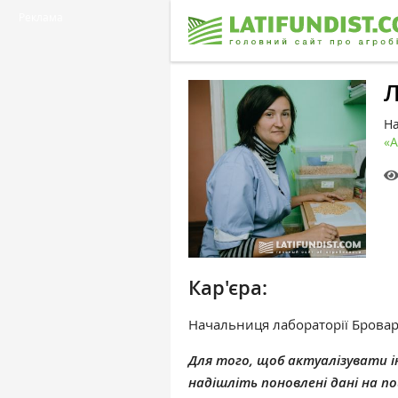
Реклама
Л
На
«A
Кар'єра:
Начальниця лабораторії Бровар
Для того, щоб актуалізувати ін
надішліть поновлені дані на 