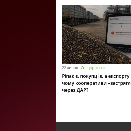
22 липня
Спецпроєкти
Ріпак є, покупці є, а експорту
чому кооперативи «застряг
через ДАР?