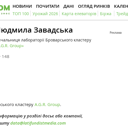
НОВИНИ
ПОЧИТАТИ
ДАНІ
ОГЛЯД РИНКІВ
КАЛЕ
ТОП 100
Урожай 2026
Карта елеваторів
Біржа
Трейд
юдмила Завадська
Реклама
чальниця лабораторії Броварського кластеру
.G.R. Group»
148
ського кластеру
A.G.R. Group
.
формацію у розділі досьє або компанії,
пошту
data@latifundistmedia.com