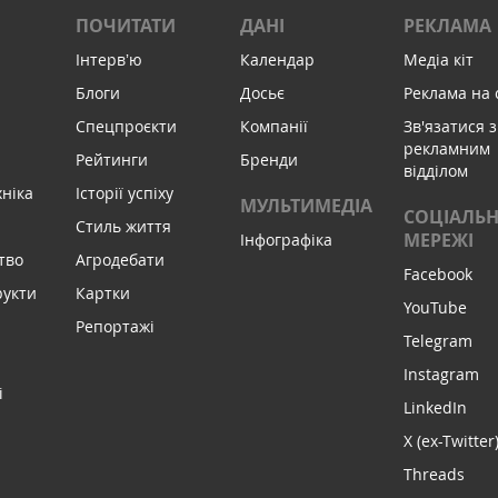
ПОЧИТАТИ
ДАНІ
РЕКЛАМА
Інтервʼю
Календар
Медіа кіт
Блоги
Досьє
Реклама на 
Спецпроєкти
Компанії
Зв'язатися з
рекламним
Рейтинги
Бренди
відділом
хніка
Історії успіху
МУЛЬТИМЕДІА
СОЦІАЛЬН
Стиль життя
МЕРЕЖІ
Інфографіка
тво
Агродебати
Facebook
рукти
Картки
YouTube
Репортажі
Telegram
Instagram
і
LinkedIn
X (ex-Twitter
Threads