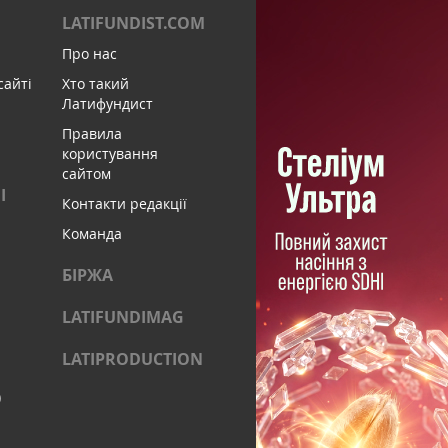
LATIFUNDIST.COM
Про нас
сайті
Хто такий
Латифундист
Правила
користування
сайтом
І
Контакти редакції
Команда
БІРЖА
LATIFUNDIMAG
LATIPRODUCTION
)