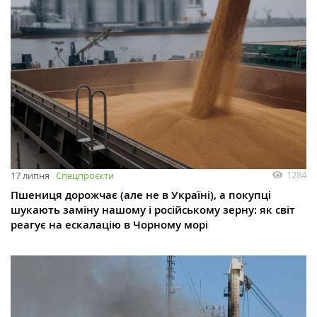
1284
17 липня
Спецпроєкти
Пшениця дорожчає (але не в Україні), а покупці
шукають заміну нашому і російському зерну: як світ
реагує на ескалацію в Чорному морі