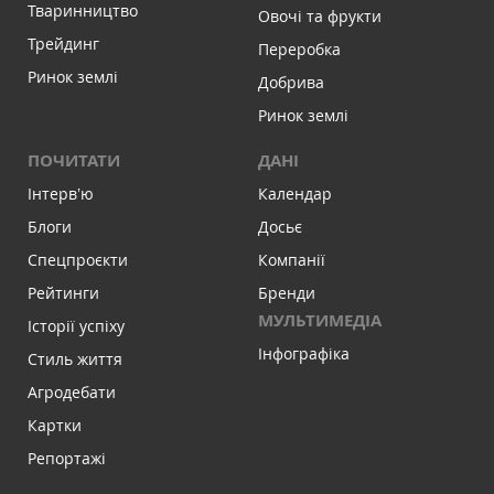
Тваринництво
Овочі та фрукти
Трейдинг
Переробка
Ринок землі
Добрива
Ринок землі
ПОЧИТАТИ
ДАНІ
Інтервʼю
Календар
Блоги
Досьє
Спецпроєкти
Компанії
Рейтинги
Бренди
МУЛЬТИМЕДІА
Історії успіху
Інфографіка
Стиль життя
Агродебати
Картки
Репортажі