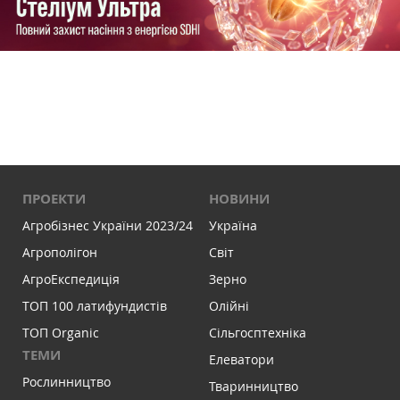
ПРОЕКТИ
НОВИНИ
Агробізнес України 2023/24
Україна
Агрополігон
Світ
АгроЕкспедиція
Зерно
ТОП 100 латифундистів
Олійні
ТОП Organic
Сільгосптехніка
ТЕМИ
Елеватори
Рослинництво
Тваринництво