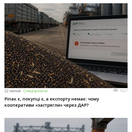
1027
22 липня
Спецпроєкти
Ріпак є, покупці є, а експорту немає: чому
кооперативи «застрягли» через ДАР?