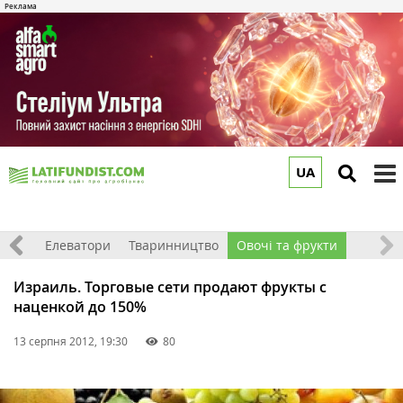
UA
to
m
землі
Елеватори
Тваринництво
Овочі та фрукти
Израиль. Торговые сети продают фрукты с
наценкой до 150%
13 серпня 2012, 19:30
80