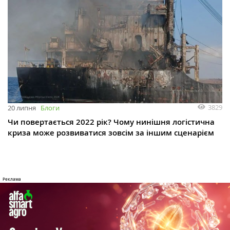
3829
20 липня
Блоги
Чи повертається 2022 рік? Чому нинішня логістична
криза може розвиватися зовсім за іншим сценарієм