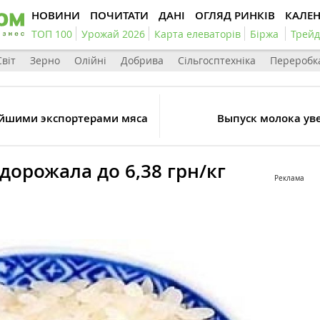
НОВИНИ
ПОЧИТАТИ
ДАНІ
ОГЛЯД РИНКІВ
КАЛЕ
ТОП 100
Урожай 2026
Карта елеваторів
Біржа
Трейд
Світ
Зерно
Олійні
Добрива
Сільгосптехніка
Переробк
ейшими экспортерами мяса
Выпуск молока уве
дорожала до 6,38 грн/кг
Реклама