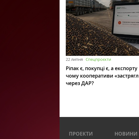
22 липня
Спецпроєкти
Ріпак є, покупці є, а експорту
чому кооперативи «застряг
через ДАР?
ПРОЕКТИ
НОВИНИ