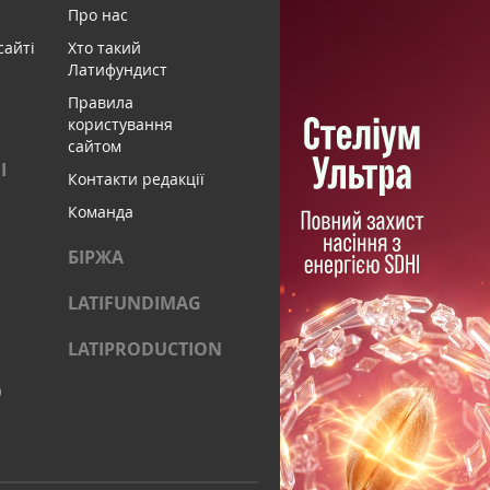
Про нас
сайті
Хто такий
Латифундист
Правила
користування
сайтом
І
Контакти редакції
Команда
БІРЖА
LATIFUNDIMAG
LATIPRODUCTION
)