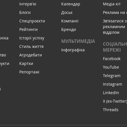
Інтервʼю
Календар
Медіа кіт
Блоги
Досьє
Реклама на 
Спецпроєкти
Компанії
Зв'язатися з
рекламним
Рейтинги
Бренди
відділом
хніка
Історії успіху
МУЛЬТИМЕДІА
СОЦІАЛЬН
Стиль життя
МЕРЕЖІ
Інфографіка
тво
Агродебати
Facebook
рукти
Картки
YouTube
Репортажі
Telegram
Instagram
і
LinkedIn
X (ex-Twitter
Threads