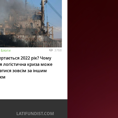
3768
Блоги
ртається 2022 рік? Чому
я логістична криза може
атися зовсім за іншим
ієм
LATIFUNDIST.COM