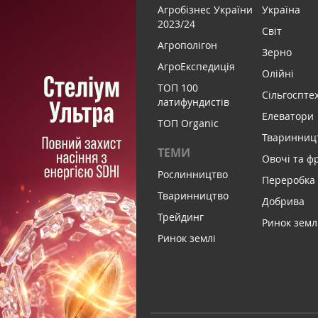
Агробізнес України
Україна
2023/24
Світ
Агрополігон
Зерно
АгроЕкспедиція
Олійні
ТОП 100
Сільгоспте
латифундистів
Елеватори
ТОП Organic
Тваринниц
ТЕМИ
Овочі та ф
Рослинництво
Переробка
Тваринництво
Добрива
Трейдинг
Ринок земл
Ринок землі