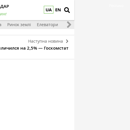
НДАР
Реклама
UA
EN
инг
а
Ринок землі
Елеватори
Тваринництво
Овочі та фрукт
Наступна новина
личился на 2,5% — Госкомстат