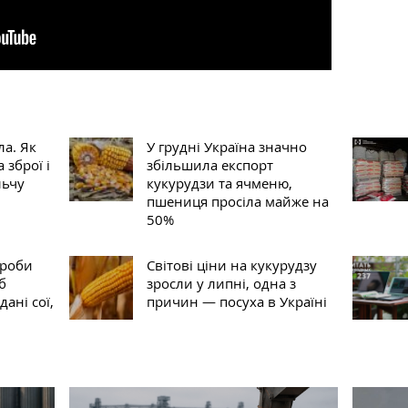
ла. Як
У грудні Україна значно
 зброї і
збільшила експорт
льчу
кукурудзи та ячменю,
пшениця просіла майже на
50%
проби
Світові ціни на кукурудзу
б
зросли у липні, одна з
ані сої,
причин — посуха в Україні