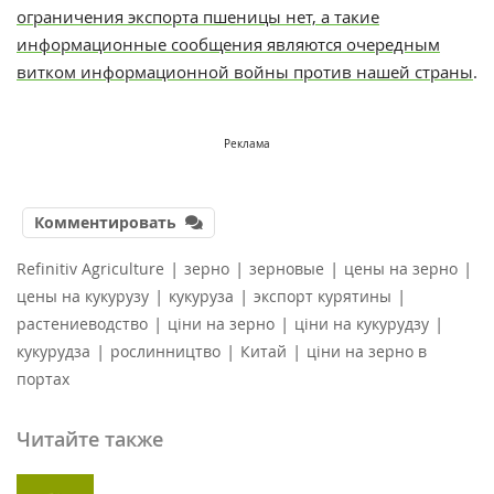
ограничения экспорта пшеницы нет, а такие
информационные сообщения являются очередным
витком информационной войны против нашей страны
.
Реклама
Комментировать
|
|
|
|
Refinitiv Agriculture
зерно
зерновые
цены на зерно
|
|
|
цены на кукурузу
кукуруза
экспорт курятины
|
|
|
растениеводство
ціни на зерно
ціни на кукурудзу
|
|
|
кукурудза
рослинництво
Китай
ціни на зерно в
портах
Читайте также