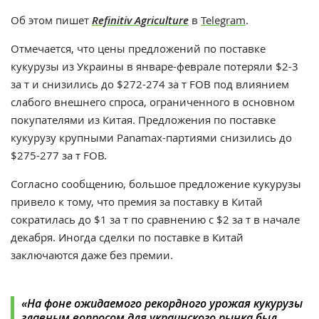
Об этом пишет
Refinitiv Agriculture
в
Telegram
.
Отмечается, что цены предложений по поставке
кукурузы из Украины в январе-феврале потеряли $2-3
за т и снизились до $272-274 за т FOB под влиянием
слабого внешнего спроса, ограниченного в основном
покупателями из Китая. Предложения по поставке
кукурузу крупными Panamax-партиями снизились до
$275-277 за т FOB.
Согласно сообщению, большое предложение кукурузы
привело к тому, что премия за поставку в Китай
сократилась до $1 за т по сравнению с $2 за т в начале
декабря. Иногда сделки по поставке в Китай
заключаются даже без премии.
«На фоне ожидаемого рекордного урожая кукурузы
главным вопросом для украинского рынка был,