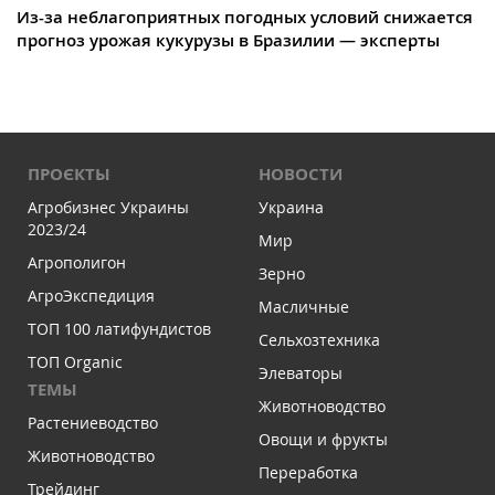
Из-за неблагоприятных погодных условий снижается
прогноз урожая кукурузы в Бразилии — эксперты
ПРОЄКТЫ
НОВОСТИ
Агробизнес Украины
Украина
2023/24
Мир
Агрополигон
Зерно
АгроЭкспедиция
Масличные
ТОП 100 латифундистов
Сельхозтехника
ТОП Organic
Элеваторы
ТЕМЫ
Животноводство
Растениеводство
Овощи и фрукты
Животноводство
Переработка
Трейдинг