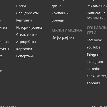
Блоги
Досье
Реклама на 
Спецпроекты
Компании
Написать в
рекламный 
е
Рейтинги
Бренды
ника
Истории успеха
СОЦИАЛЬ
МУЛЬТИМЕДИА
СЕТИ
Стиль жизни
Инфографика
Facebook
дство
Агродебаты
YouTube
рукты
Карточки
Telegram
ка
Репортажи
Instagram
LinkedIn
ли
X (ex-Twitter
Threads