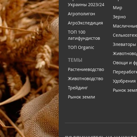
Украины 2023/24
Мир
Агрополигон
Зерно
АгроЭкспедиция
Масличны
ТОП 100
Сельхозтех
латифундистов
Элеваторы
ТОП Organic
Животново
ТЕМЫ
Овощи и ф
Растениеводство
Переработ
Животноводство
Удобрения
Трейдинг
Рынок зем
Рынок земли