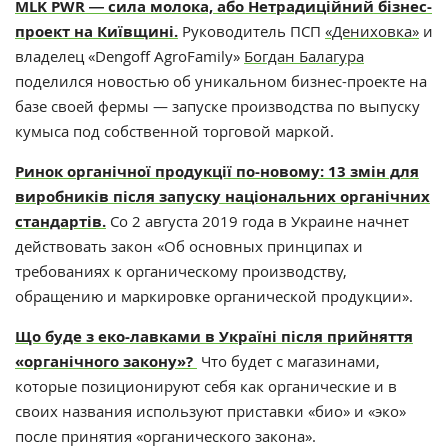
MLK PWR ― сила молока, або Нетрадиційний бізнес-
проект на Київщині.
Руководитель ПСП
«Дениховка»
и
владелец «Dengoff AgroFamily»
Богдан Балагура
поделился новостью об уникальном бизнес-проекте на
базе своей фермы — запуске производства по выпуску
кумыса под собственной торговой маркой.
Ринок органічної продукції по-новому: 13 змін для
виробників після запуску національних органічних
стандартів.
Со 2 августа 2019 года в Украине начнет
действовать закон «Об основных принципах и
требованиях к органическому производству,
обращению и маркировке органической продукции».
Що буде з еко-лавками в Україні після прийняття
«органічного закону»?
Что будет с магазинами,
которые позиционируют себя как органические и в
своих названия используют приставки «био» и «эко»
после принятия «органического закона».