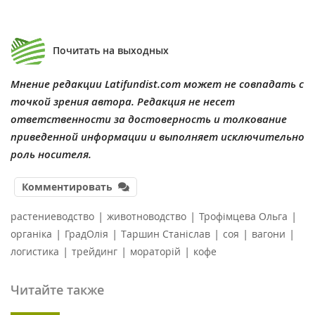
Почитать на выходных
Мнение редакции Latifundist.com может не совпадать с
точкой зрения автора. Редакция не несет
ответственности за достоверность и толкование
приведенной информации и выполняет исключительно
роль носителя.
Комментировать
|
|
|
растениеводство
животноводство
Трофімцева Ольга
|
|
|
|
|
органіка
ГрадОлія
Таршин Станіслав
соя
вагони
|
|
|
логистика
трейдинг
мораторій
кофе
Читайте также