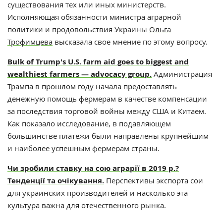
существования тех или иных министерств.
Исполняющая обязанности министра аграрной
политики и продовольствия Украины
Ольга
Трофимцева
высказала свое мнение по этому вопросу.
Bulk of Trump's U.S. farm aid goes to biggest and
wealthiest farmers — advocacy group.
Администрация
Трампа в прошлом году начала предоставлять
денежную помощь фермерам в качестве компенсации
за последствия торговой войны между США и Китаем.
Как показало исследование, в подавляющем
большинстве платежи были направлены крупнейшим
и наиболее успешным фермерам страны.
Чи зробили стaвку нa сою aгрaрії в 2019 р.?
Тенденції тa очікувaння.
Перспективы экспорта сои
для украинских производителей и насколько эта
культура важна для отечественного рынка.