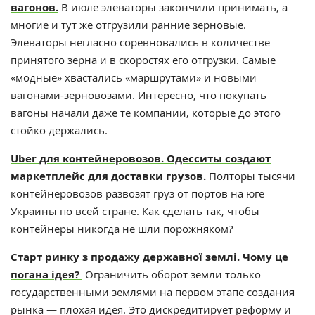
вагонов.
В июле элеваторы закончили принимать, а
многие и тут же отгрузили ранние зерновые.
Элеваторы негласно соревновались в количестве
принятого зерна и в скоростях его отгрузки. Самые
«модные» хвастались «маршрутами» и новыми
вагонами-зерновозами. Интересно, что покупать
вагоны начали даже те компании, которые до этого
стойко держались.
Uber для контейнеровозов. Одесситы создают
маркетплейс для доставки грузов.
Полторы тысячи
контейнеровозов развозят груз от портов на юге
Украины по всей стране. Как сделать так, чтобы
контейнеры никогда не шли порожняком?
Старт ринку з продажу державної землі. Чому це
погана ідея?
Ограничить оборот земли только
государственными землями на первом этапе создания
рынка — плохая идея. Это дискредитирует реформу и