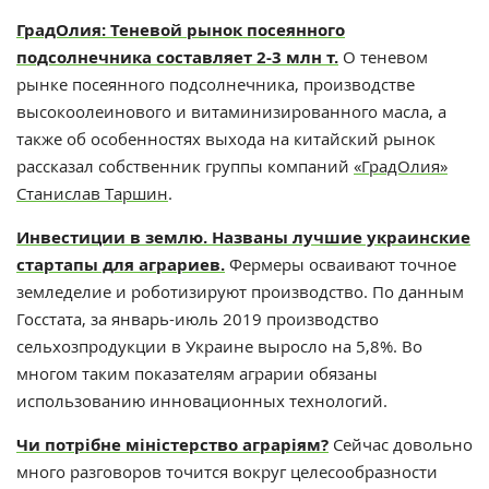
ГрадОлия: Теневой рынок посеянного
подсолнечника составляет 2-3 млн т.
О теневом
рынке посеянного подсолнечника, производстве
высокоолеинового и витаминизированного масла, а
также об особенностях выхода на китайский рынок
рассказал собственник группы компаний
«ГрадОлия»
Станислав Таршин
.
Инвестиции в землю. Названы лучшие украинские
стартапы для аграриев.
Фермеры осваивают точное
земледелие и роботизируют производство. По данным
Госстата, за январь-июль 2019 производство
сельхозпродукции в Украине выросло на 5,8%. Во
многом таким показателям аграрии обязаны
использованию инновационных технологий.
Чи потрібне міністерство аграріям?
Сейчас довольно
много разговоров точится вокруг целесообразности