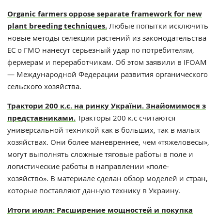
Organic farmers oppose separate framework for new
plant breeding techniques.
Любые попытки исключить
новые методы селекции растений из законодательства
ЕС о ГМО нанесут серьезный удар по потребителям,
фермерам и переработчикам. Об этом заявили в IFOAM
— Международной Федерации развития органического
сельского хозяйства.
Трактори 200 к.с. на ринку України. Знайомимося з
представниками.
Тракторы 200 к.с считаются
универсальной техникой как в больших, так в малых
хозяйствах. Они более маневреннее, чем «тяжеловесы»,
могут выполнять сложные тяговые работы в поле и
логистические работы в направлении «поле-
хозяйство». В материале сделан обзор моделей и стран,
которые поставляют данную технику в Украину.
Итоги июля: Расширение мощностей и покупка