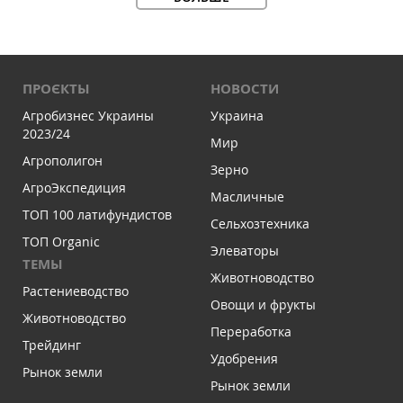
ПРОЄКТЫ
НОВОСТИ
Агробизнес Украины
Украина
2023/24
Мир
Агрополигон
Зерно
АгроЭкспедиция
Масличные
ТОП 100 латифундистов
Сельхозтехника
ТОП Organic
Элеваторы
ТЕМЫ
Животноводство
Растениеводство
Овощи и фрукты
Животноводство
Переработка
Трейдинг
Удобрения
Рынок земли
Рынок земли