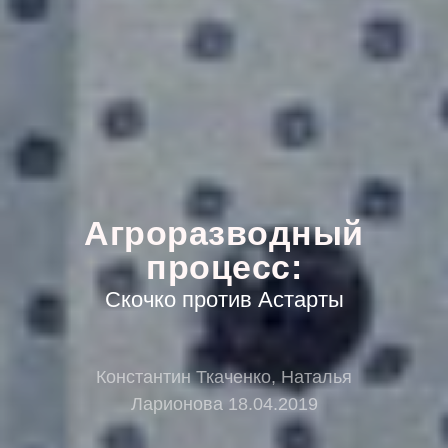
Агроразводный
процесс:
Скочко против Астарты
Константин Ткаченко, Наталья
Ларионова 18.04.2019