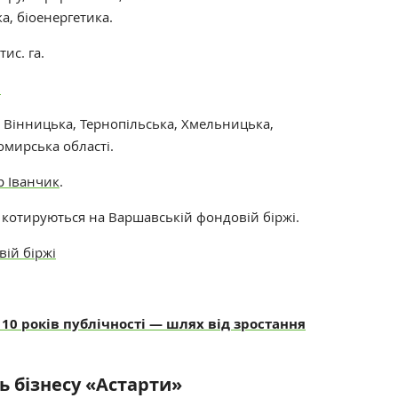
ка, біоенергетика.
ис. га.
и
 Вінницька, Тернопільська, Хмельницька,
томирська області.
р Іванчик
.
» котируються на Варшавській фондовій біржі.
ій біржі
 10 років публічності — шлях від зростання
ь бізнесу «Астарти»