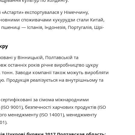
ощування культур по холдингу.
я «Астарти» експортувалася у Німеччину,
сновними споживачами кукурудзи стали Китай,
 пшениці — Іспанія, Індонезія, Португалія, Шрі-
кру
овані у Вінницькій, Полтавській та
вж останніх років річне виробництво цукру
. тонн. Заводи компанії також можуть виробляти
ю. Продукція реалізується на внутрішньому та
 сертифіковані за сімома міжнародними
(ISO 9001), безпечності харчових продуктів (ISO
ного менеджменту (ISO 14001), менеджменту
01).
ія Цукрові буряки 2017.Полтавская область: