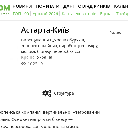
НОВИНИ
ПОЧИТАТИ
ДАНІ
ОГЛЯД РИНКІВ
КАЛЕ
ТОП 100
Урожай 2026
Карта елеваторів
Біржа
Трейд
Астарта-Київ
Реклама
Вирощування цукрових буряків,
зернових, олійних, виробництво цукру,
молока, біогазу, переробка сої
Країна
: Україна
102519
Структура
опейська компанія, вертикально інтегрований
аїні. Основні напрямки бізнесу —
ру, переробка сої, молочне та м’ясне