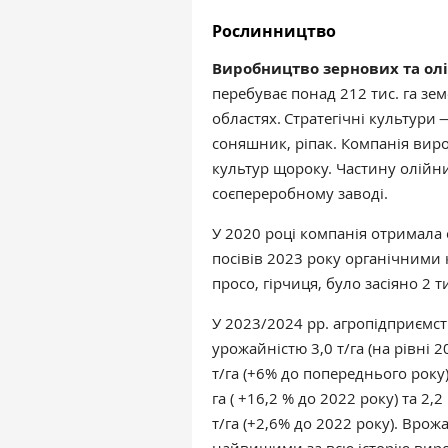
Рослинництво
Виробництво зернових та ол
перебуває понад 212 тис. га зе
областях. Стратегічні культури
соняшник, ріпак. Компанія вир
культур щороку. Частину олійн
соєпереробному заводі.
У 2020 році компанія отримала 
посівів 2023 року органічними 
просо, гірчиця, було засіяно 2 т
У 2023/2024 рр. агропідприємст
урожайністю 3,0 т/га (на рівні 2
т/га (+6% до попереднього року)
га ( +16,2 % до 2022 року) та 2
т/га (+2,6% до 2022 року). Врож