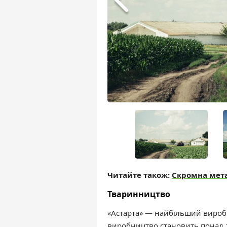
Читайте також:
Скромна мета
Тваринництво
«Астарта» — найбільший вироб
виробництво становить понад 11