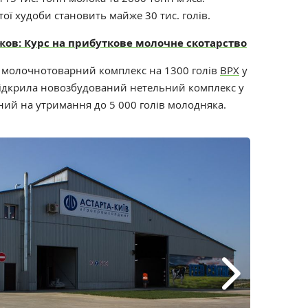
атої худоби становить майже 30 тис. голів.
ов: Курс на прибуткове молочне скотарство
а молочнотоварний комплекс на 1300 голів
ВРХ
у
. відкрила новозбудований нетельний комплекс у
аний на утримання до 5 000 голів молодняка.