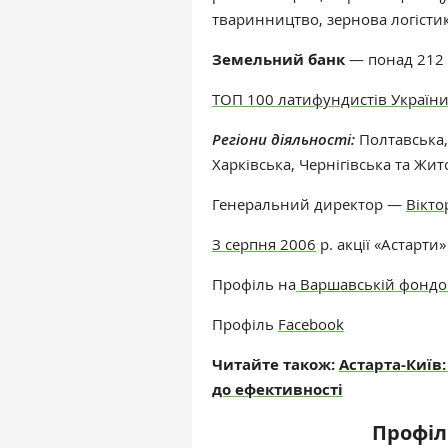
тваринництво, зернова логісти
Земельний банк
— понад 212 т
ТОП 100 латифундистів Україн
Регіони діяльності:
Полтавська,
Харківська, Чернігівська та Жи
Генеральний директор —
Вікто
З серпня 2006
р. акції «Астарти
Профіль на
Варшавській фондов
Профіль
Facebook
Читайте також:
Астарта-Київ:
до ефективності
Профіл