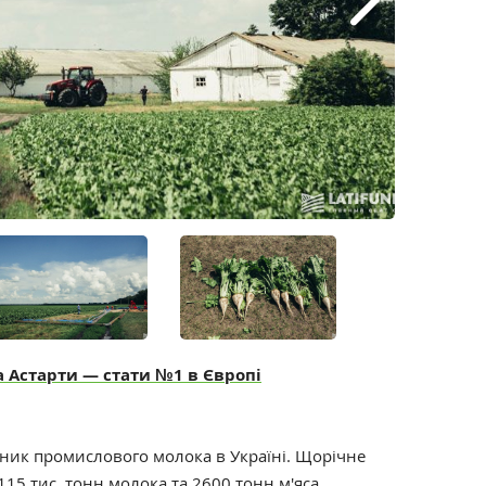
 Астарти — стати №1 в Європі
ник промислового молока в Україні. Щорічне
5 тис. тонн молока та 2600 тонн м'яса.