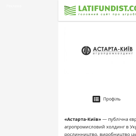
Реклама
Профіль
«Астарта-Київ»
— публічна євр
агропромисловий холдинг в Укр
рослинництво, виробництво цук