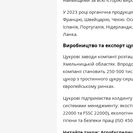
найвищими за всю історію вир
У 2023 році органічна продукці
Францію, Швейцарію, Чехію. О
Іспанія, Португалія, Нідерланди,
Ланка.
Виробництво та експорт цу
Цукрові заводи компанії розташ
Хмельницькій областях. Впродо
компанії становить 250-500 тис
цукор з тростинного цукру-сирц
європейському ринках.
Цукрові підприємства холдингу
системами менеджменту: якості 
22000 та FSSC 22000), екологіч
гігієни та безпеки праці (ISO 450
Читайте також:
АгроЕкспедиц