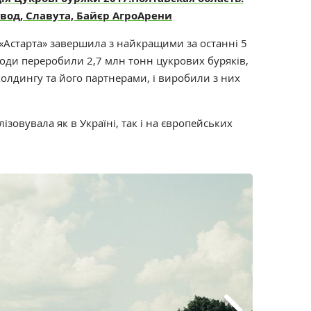
од, Славута, Байєр АгроАрени
«Астарта» завершила з найкращими за останні 5
води переробили 2,7 млн тонн цукрових буряків,
лдингу та його партнерами, і виробили з них
ізовувала як в Україні, так і на європейських