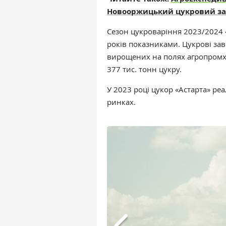
Новооржицький цукровий зав
Сезон цукроваріння 2023/2024 
років показниками. Цукрові за
вирощених на полях агропромхо
377 тис. тонн цукру.
У 2023 році цукор
«Астарта»
реал
ринках.