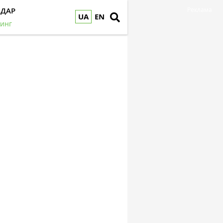
НДАР
Реклама
UA
EN
инг