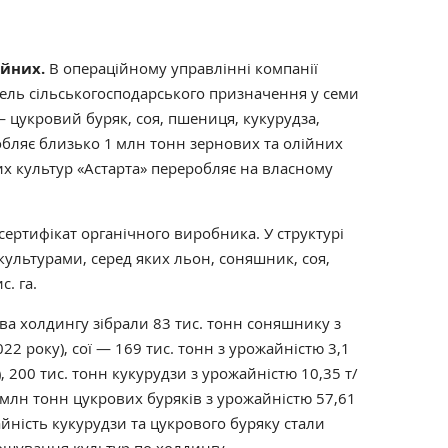
ійних.
В операційному управлінні компанії
мель сільськогосподарського призначення у семи
 — цукровий буряк, соя, пшениця, кукурудза,
обляє близько 1 млн тонн зернових та олійних
их культур «Астарта» переробляє на власному
сертифікат органічного виробника. У структурі
культурами, серед яких льон, соняшник, соя,
ис. га.
ва холдингу зібрали 83 тис. тонн соняшнику з
022 року), сої — 169 тис. тонн з урожайністю 3,1
, 200 тис. тонн кукурудзи з урожайністю 10,35 т/
,2 млн тонн цукрових буряків з урожайністю 57,61
айність кукурудзи та цукрового буряку стали