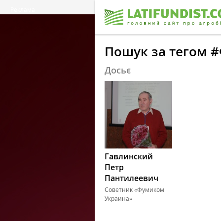
Реклама
Пошук за тегом 
Досьє
Гавлинский
Петр
Пантилеевич
Советник «Фумиком
Украина»