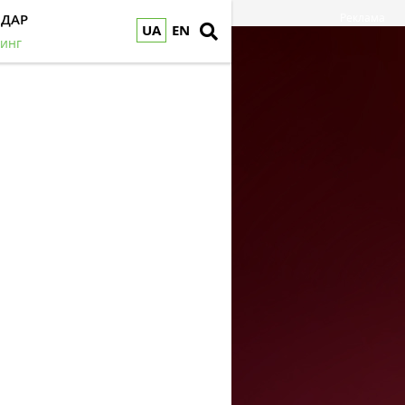
НДАР
Реклама
UA
EN
инг