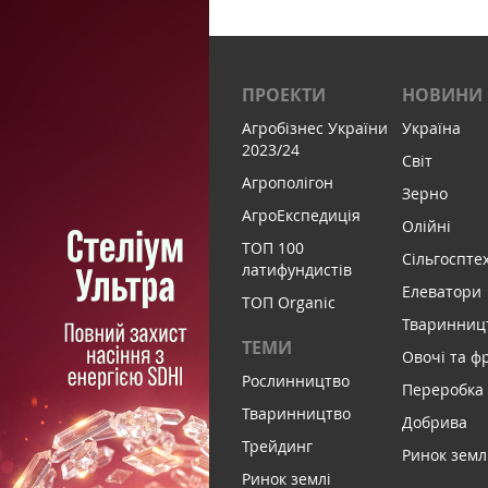
ПРОЕКТИ
НОВИНИ
Агробізнес України
Україна
2023/24
Світ
Агрополігон
Зерно
АгроЕкспедиція
Олійні
ТОП 100
Сільгоспте
латифундистів
Елеватори
ТОП Organic
Тваринниц
ТЕМИ
Овочі та ф
Рослинництво
Переробка
Тваринництво
Добрива
Трейдинг
Ринок земл
Ринок землі