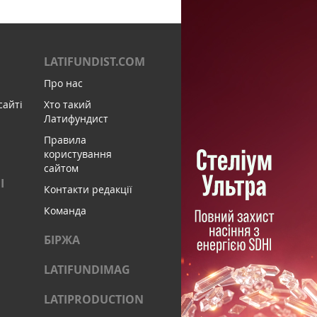
LATIFUNDIST.COM
Про нас
сайті
Хто такий
Латифундист
Правила
користування
сайтом
І
Контакти редакції
Команда
БІРЖА
LATIFUNDIMAG
LATIPRODUCTION