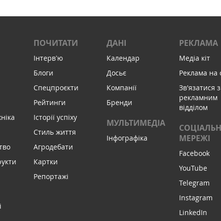
ПОЧИТАТИ
ДАНІ
РЕКЛАМА
Інтервʼю
Календар
Медіа кіт
Блоги
Досьє
Реклама на 
Спецпроєкти
Компанії
Зв'язатися з
рекламним
Рейтинги
Бренди
відділом
хніка
Історії успіху
МУЛЬТИМЕДІА
СОЦІАЛЬН
Стиль життя
МЕРЕЖІ
Інфографіка
тво
Агродебати
Facebook
рукти
Картки
YouTube
Репортажі
Telegram
Instagram
і
LinkedIn