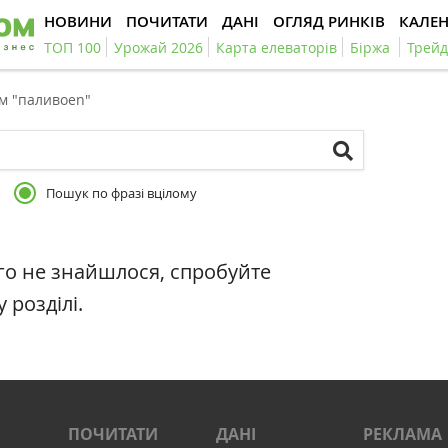
НОВИНИ
ПОЧИТАТИ
ДАНІ
ОГЛЯД РИНКІВ
КАЛЕ
ТОП 100
Урожай 2026
Карта елеваторів
Біржа
Трейд
ом "паливоen"
Пошук по фразі вцілому
го не знайшлося, спробуйте
 розділі.
ПОЧИТАТИ
ДАНІ
РЕКЛАМА