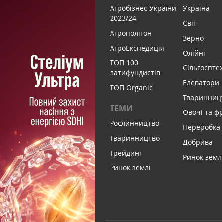
Агробізнес України
Україна
2023/24
Світ
Агрополігон
Зерно
АгроЕкспедиція
Олійні
ТОП 100
Сільгоспте
латифундистів
Елеватори
ТОП Organic
Тваринниц
ТЕМИ
Овочі та ф
Рослинництво
Переробка
Тваринництво
Добрива
Трейдинг
Ринок земл
Ринок землі