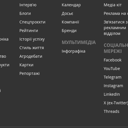
Інтервʼю
Календар
Медіа кіт
Блоги
Досьє
Реклама на 
Спецпроєкти
Компанії
Зв'язатися з
рекламним
Рейтинги
Бренди
відділом
хніка
Історії успіху
МУЛЬТИМЕДІА
СОЦІАЛЬН
Стиль життя
МЕРЕЖІ
Інфографіка
тво
Агродебати
Facebook
рукти
Картки
YouTube
Репортажі
Telegram
Instagram
і
LinkedIn
X (ex-Twitter
Threads