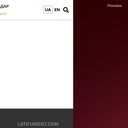
НДАР
Реклама
UA
EN
инг
LATIFUNDIST.COM