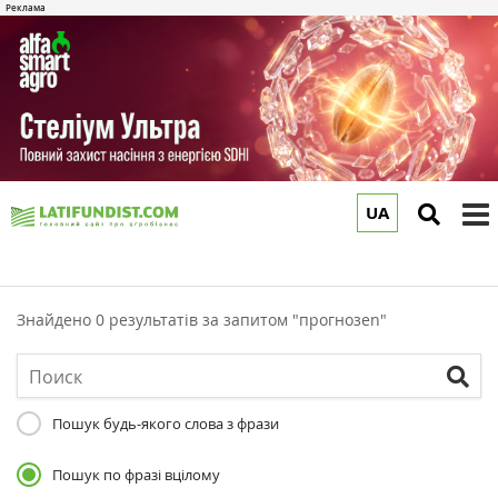
UA
to
m
Знайдено 0 результатів за запитом "прогнозen"
Пошук будь-якого слова з фрази
Пошук по фразі вцілому