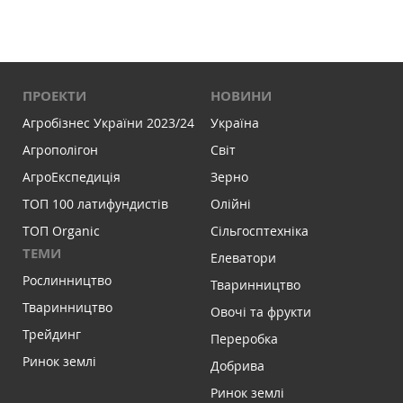
ПРОЕКТИ
НОВИНИ
Агробізнес України 2023/24
Україна
Агрополігон
Світ
АгроЕкспедиція
Зерно
ТОП 100 латифундистів
Олійні
ТОП Organic
Сільгосптехніка
ТЕМИ
Елеватори
Рослинництво
Тваринництво
Тваринництво
Овочі та фрукти
Трейдинг
Переробка
Ринок землі
Добрива
Ринок землі