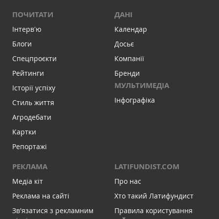
ПОЧИТАТИ
ДАНІ
Інтервʼю
Календар
Блоги
Досьє
Спецпроєкти
Компанії
Рейтинги
Бренди
МУЛЬТИМЕДІА
Історії успіху
Інфографіка
Стиль життя
Агродебати
Картки
Репортажі
РЕКЛАМА
LATIFUNDIST.COM
Медіа кіт
Про нас
Реклама на сайті
Хто такий Латифундист
Зв'язатися з рекламним
Правила користування