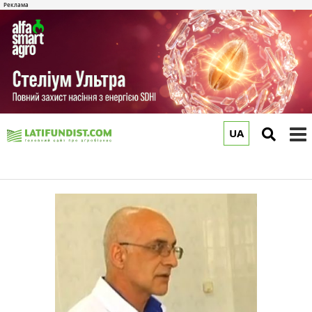
UA
to
m