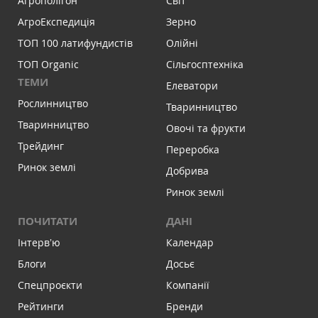
Агрополігон
Світ
АгроЕкспедиція
Зерно
ТОП 100 латифундистів
Олійні
ТОП Organic
Сільгосптехніка
ТЕМИ
Елеватори
Рослинництво
Тваринництво
Тваринництво
Овочі та фрукти
Трейдинг
Переробка
Ринок землі
Добрива
Ринок землі
ПОЧИТАТИ
ДАНІ
Інтервʼю
Календар
Блоги
Досьє
Спецпроєкти
Компанії
Рейтинги
Бренди