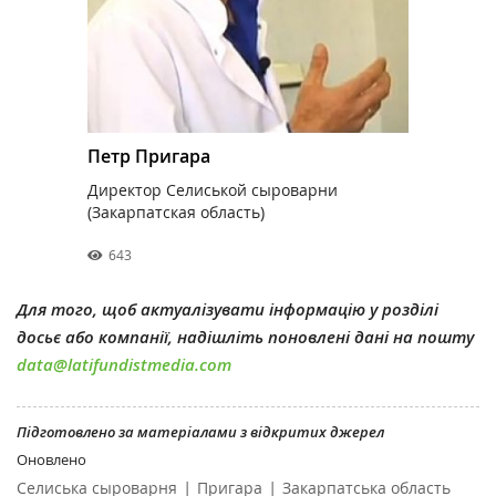
Петр Пригара
Директор Селиськой сыроварни
(Закарпатская область)
643
Для того, щоб актуалізувати інформацію у розділі
досьє або компанії, надішліть поновлені дані на пошту
data@latifundistmedia.com
Підготовлено за матеріалами з відкритих джерел
Оновлено
|
|
Селиська сыроварня
Пригара
Закарпатська область