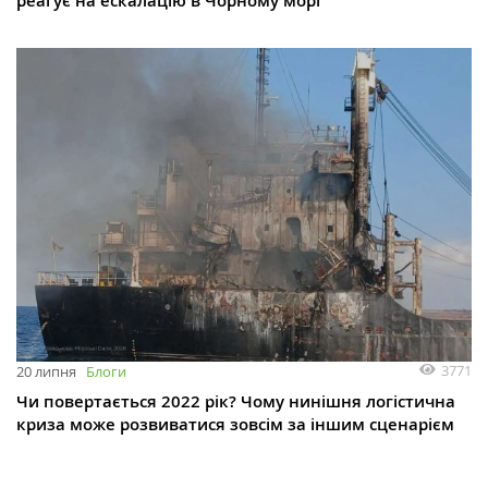
реагує на ескалацію в Чорному морі
3771
20 липня
Блоги
Чи повертається 2022 рік? Чому нинішня логістична
криза може розвиватися зовсім за іншим сценарієм