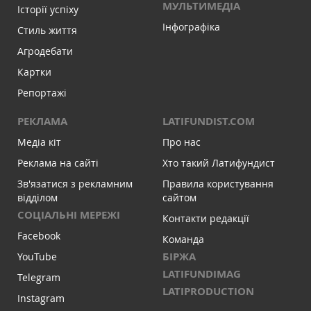
МУЛЬТИМЕДІА
Історії успіху
Інфографіка
Стиль життя
Агродебати
Картки
Репортажі
РЕКЛАМА
LATIFUNDIST.COM
Медіа кіт
Про нас
Реклама на сайті
Хто такий Латифундист
Зв'язатися з рекламним
Правила користування
відділом
сайтом
СОЦІАЛЬНІ МЕРЕЖІ
Контакти редакції
Facebook
Команда
БІРЖА
YouTube
LATIFUNDIMAG
Telegram
LATIPRODUCTION
Instagram