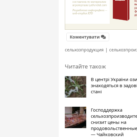
Коментувати
|
сельхозпродукция
сельхозпрои
Читайте також
В центрі України оз
знаходяться в задо
стані
Господдержка
сельхозпроизводит
снизит цены на
продовольственные
— Чайковский