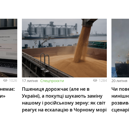
1026
1284
17 липня
Спецпроєкти
20 липня
 немає:
Пшениця дорожчає (але не в
Чи пове
ли»
Україні), а покупці шукають заміну
нинішн
нашому і російському зерну: як світ
розвив
реагує на ескалацію в Чорному морі
сценар