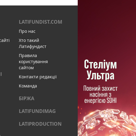
LATIFUNDIST.COM
Про нас
сайті
Хто такий
Латифундист
Правила
користування
сайтом
І
Контакти редакції
Команда
БІРЖА
LATIFUNDIMAG
LATIPRODUCTION
)