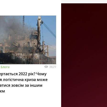
3829
Блоги
ртається 2022 рік? Чому
я логістична криза може
атися зовсім за іншим
ієм