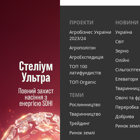
ПРОЕКТИ
НОВИНИ
Агробізнес України
Україна
2023/24
Світ
Агрополігон
Зерно
АгроЕкспедиція
Олійні
ТОП 100
Сільгоспте
латифундистів
Елеватори
ТОП Organic
Тваринниц
ТЕМИ
Овочі та ф
Рослинництво
Переробка
Тваринництво
Добрива
Трейдинг
Ринок земл
Ринок землі