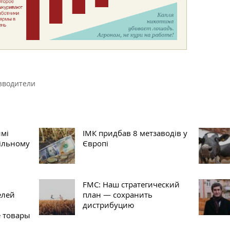
зводители
имі
ІМК придбав 8 метзаводів у
вільному
Європі
FMC: Наш стратегический
елей
план — сохранить
дистрибуцию
 товары