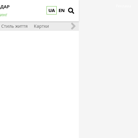
НДАР
Реклама
UA
EN
инг
Стиль життя
Картки