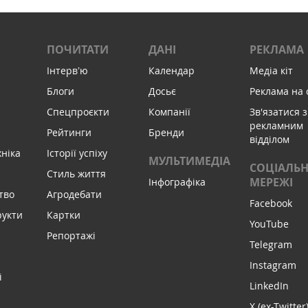
ПОЧИТАТИ
ДАНІ
РЕКЛАМА
Інтервʼю
Календар
Медіа кіт
Блоги
Досьє
Реклама на 
Спецпроєкти
Компанії
Зв'язатися з
рекламним
Рейтинги
Бренди
відділом
хніка
Історії успіху
МУЛЬТИМЕДІА
СОЦІАЛЬН
Стиль життя
МЕРЕЖІ
Інфографіка
тво
Агродебати
Facebook
рукти
Картки
YouTube
Репортажі
Telegram
Instagram
і
LinkedIn
X (ex-Twitter