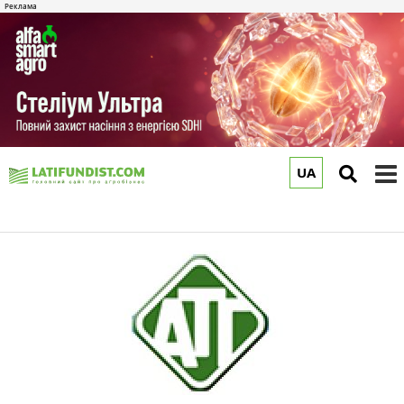
UA
to
m