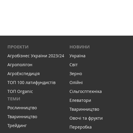
ПРОЕКТИ
НОВИНИ
Агробізнес України 2023/24
Україна
Агрополігон
Світ
АгроЕкспедиція
Зерно
ТОП 100 латифундистів
Олійні
ТОП Organic
Сільгосптехніка
ТЕМИ
Елеватори
Рослинництво
Тваринництво
Тваринництво
Овочі та фрукти
Трейдинг
Переробка