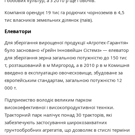
і бобових культур, а з 2010 р ще і овочів.
Компанія орендує 19 тис га родючих чорноземів в 4,5
тис власників земельних ділянок (паїв).
Елеватори
Для зберігання вирощеної продукції «Агротех-Гарантія»
було засновано «Грейн Інновейшн Сістемз» — елеватор
для зберігання зерна загальною потужністю до 150 тис
т, розташований в м Миргород, а в 2010 р в м Комишня
введено в експлуатацію овочесховище, збудоване за
європейським стандартам, загальною потужністю 12
000 т.
Підприємство володіє великим парком
високоефективної і високопродуктивної техніки.
Тракторний парк налічує понад 30 тракторів, які
забезпечують застосування широкозахватних
грунтообробних агрегатів, що дозволяє в стислі терміни