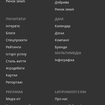
Ринок землі
Добрива
Ринок землі
ПОЧИТАТИ
ДАНІ
Інтервʼю
Календар
Блоги
Досьє
Спецпроєкти
Компанії
Рейтинги
Бренди
МУЛЬТИМЕДІА
Історії успіху
Інфографіка
Стиль життя
Агродебати
Картки
Репортажі
РЕКЛАМА
LATIFUNDIST.COM
Медіа кіт
Про нас