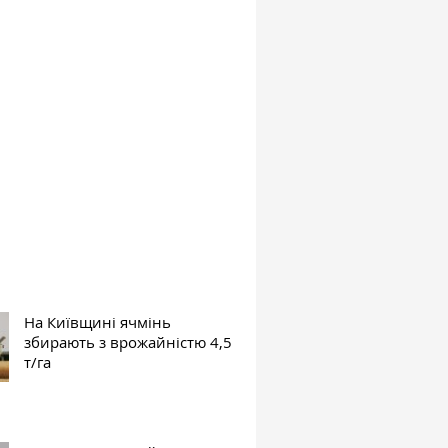
На Київщині ячмінь
збирають з врожайністю 4,5
т/га