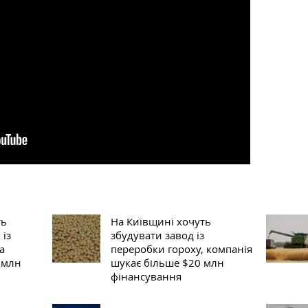
ть
На Київщині хочуть
 із
збудувати завод із
а
переробки гороху, компанія
 млн
шукає більше $20 млн
фінансування