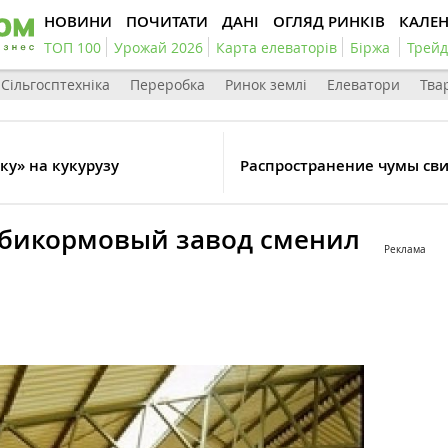
НОВИНИ
ПОЧИТАТИ
ДАНІ
ОГЛЯД РИНКІВ
КАЛЕ
ТОП 100
Урожай 2026
Карта елеваторів
Біржа
Трейд
Сільгосптехніка
Переробка
Ринок землі
Елеватори
Тва
ку» на кукурузу
Распространение чумы сви
бикормовый завод сменил
Реклама