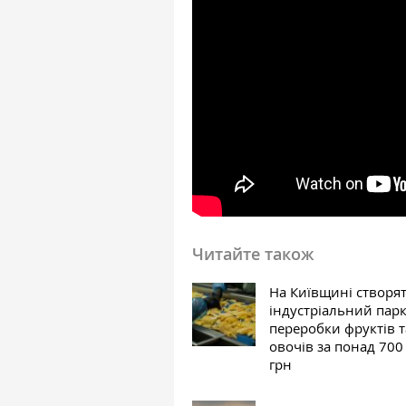
Читайте також
На Київщині створя
індустріальний парк
переробки фруктів т
овочів за понад 700
грн