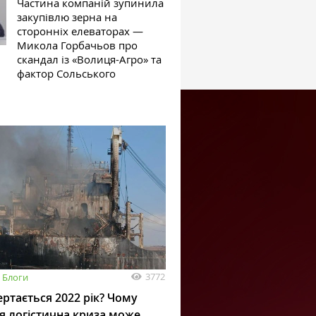
Частина компаній зупинила
закупівлю зерна на
сторонніх елеваторах —
Микола Горбачьов про
скандал із «Волиця-Агро» та
фактор Сольського
3772
Блоги
ртається 2022 рік? Чому
я логістична криза може