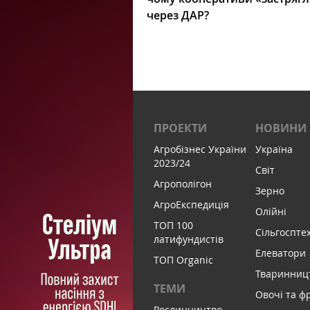
через ДАР?
ПРОЕКТИ
НОВИНИ
Агробізнес України
Україна
2023/24
Світ
Агрополігон
Зерно
АгроЕкспедиція
Олійні
ТОП 100
Сільгоспте
латифундистів
Елеватори
ТОП Organic
Тваринниц
ТЕМИ
Овочі та ф
Рослинництво