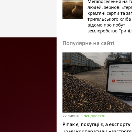
Мегапоселення на т
людей, зернові «тер
крем’яні серпи та за
трипільського хліб
відомо про побут і
землеробство Трипі
Популярне на сайті
22 липня
Спецпроєкти
Ріпак є, покупці є, а експорту
чому кооперативи «застряг