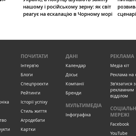
нашому і російському зерну: як світ
розвив
реагує на ескалацію в Чорному морі
сценар
ПОЧИТАТИ
ДАНІ
РЕКЛАМА
Інтервʼю
Календар
Медіа кіт
Блоги
Досьє
Реклама на 
Спецпроєкти
Компанії
Зв'язатися з
рекламним
Рейтинги
Бренди
відділом
хніка
Історії успіху
МУЛЬТИМЕДІА
СОЦІАЛЬН
Стиль життя
МЕРЕЖІ
Інфографіка
тво
Агродебати
Facebook
рукти
Картки
YouTube