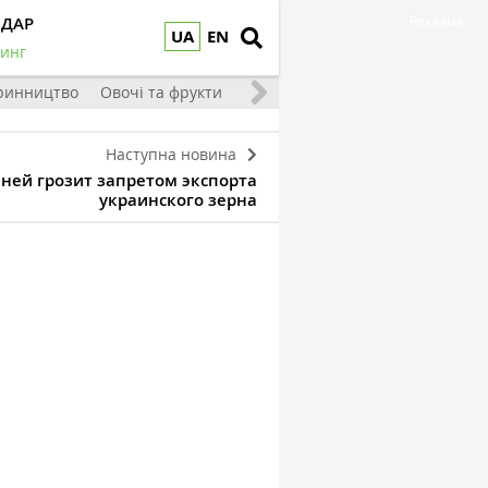
НДАР
Реклама
UA
EN
инг
ринництво
Овочі та фрукти
Наступна новина
ней грозит запретом экспорта
украинского зерна