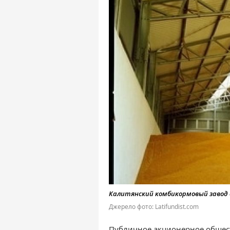
Калитянский комбикормовый завод 
Джерело фото: Latifundist.com
Публичное акционерное общес