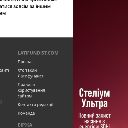
атися зовсім за іншим
ієм
LATIFUNDIST.COM
Про нас
сайті
Хто такий
Латифундист
Правила
користування
сайтом
І
Контакти редакції
Команда
БІРЖА