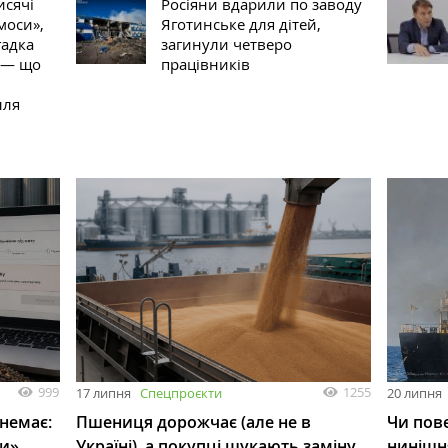
исячі
Росіяни вдарили по заводу
моси»,
Яготинське для дітей,
гадка
загинули четверо
а — що
працівників
лля
999
1255
17 липня
Спецпроєкти
20 липня
 немає:
Пшениця дорожчає (але не в
Чи пове
ли»
Україні), а покупці шукають заміну
нинішн