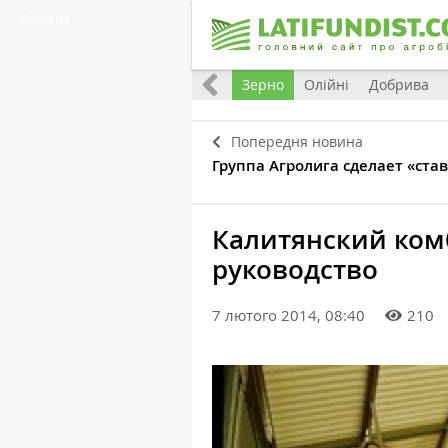
Реклама
Україна
Євроінтеграція
Світ
Зерно
Олійні
Добрива
Попередня новина
Группа Агролига сделает «став
Калитянский ком
руководство
7 лютого 2014, 08:40
210