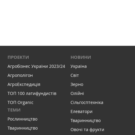
ПРОЕКТИ
НОВИНИ
Агробізнес України 2023/24
Україна
Агрополігон
Світ
АгроЕкспедиція
Зерно
ТОП 100 латифундистів
Олійні
ТОП Organic
Сільгосптехніка
ТЕМИ
Елеватори
Рослинництво
Тваринництво
Тваринництво
Овочі та фрукти