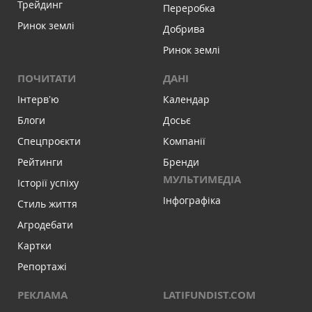
Трейдинг
Переробка
Ринок землі
Добрива
Ринок землі
ПОЧИТАТИ
ДАНІ
Інтервʼю
Календар
Блоги
Досьє
Спецпроєкти
Компанії
Рейтинги
Бренди
МУЛЬТИМЕДІА
Історії успіху
Інфографіка
Стиль життя
Агродебати
Картки
Репортажі
РЕКЛАМА
LATIFUNDIST.COM