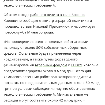
технологических требований.
Об этом в ходе
рабочего визита в село Бзов на
Киевщине
сообщил министр аграрной политики и
продовольствия
Николай Присяжнюк
, информирует
пресс-служба Минагропрода.
«На проведение весенне-полевых работ аграрии
используют около 80% собственных оборотных
средств. Остальные будут привлечены через
кредитование, а также путем форвардного
финансирования
Аграрным фондом
и
ГПЗКУ
, которые
предоставят аграриям около 8 млрд грн. Всего для
комплекса весенних работ сельхозпроизводители
потратят, по предварительным данным, около 50 млрд
грн при условии соблюдения научно обоснованных
технологических требований. Минимальные же
расходы могут составить около 42 млрд грн», −