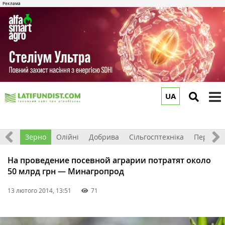
UA
to
m
Світ
Зерно
Олійні
Добрива
Сільгосптехніка
Перероб
На проведение посевной аграрии потратят около
50 млрд грн — Минагропрод
13 лютого 2014, 13:51
71