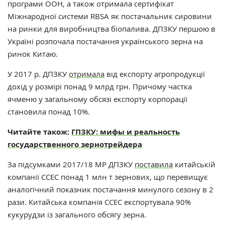
програми ООН, а також отримала сертифікат
Міжнародної системи RBSA як постачальник сировини
на ринки для виробництва біопалива. ДПЗКУ першою в
Україні розпочала постачання українського зерна на
ринок Китаю.
У 2017 р. ДПЗКУ
отримала
від експорту агропродукції
дохід у розмірі понад 9 млрд грн. Причому частка
ячменю у загальному обсязі експорту корпорації
становила понад 10%.
Читайте також:
ГПЗКУ: мифы и реальность
государственного зернотрейдера
За підсумками 2017/18 МР ДПЗКУ
поставила
китайській
компанії ССЕС понад 1 млн т зернових, що перевищує
аналогічний показник постачання минулого сезону в 2
рази. Китайська компанія ССЕС експортувала 90%
кукурудзи із загального обсягу зерна.