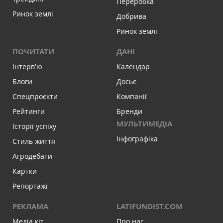
Переробка
Ринок землі
Добрива
Ринок землі
ПОЧИТАТИ
ДАНІ
Інтервʼю
Календар
Блоги
Досьє
Спецпроєкти
Компанії
Рейтинги
Бренди
МУЛЬТИМЕДІА
Історії успіху
Інфографіка
Стиль життя
Агродебати
Картки
Репортажі
РЕКЛАМА
LATIFUNDIST.COM
Медіа кіт
Про нас