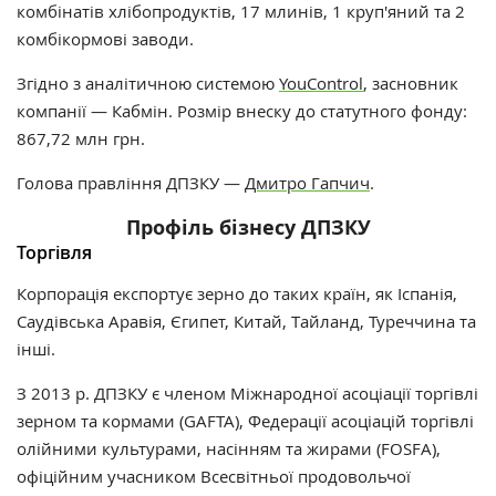
комбінатів хлібопродуктів, 17 млинів, 1 круп'яний та 2
комбікормові заводи.
Згідно з аналітичною системою
YouControl
,
засновник
компанії — Кабмін. Розмір внеску до статутного фонду:
867,72 млн грн.
Голова правління ДПЗКУ
—
Дмитро Гапчич
.
Профіль бізнесу ДПЗКУ
Торгівля
Корпорація експортує зерно до таких країн, як Іспанія,
Саудівська Аравія, Єгипет, Китай, Тайланд, Туреччина та
інші.
З 2013 р. ДПЗКУ є членом Міжнародної асоціації торгівлі
зерном та кормами (GAFTA), Федерації асоціацій торгівлі
олійними культурами, насінням та жирами (FOSFA),
офіційним учасником Всесвітньої продовольчої