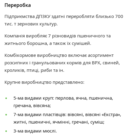
Переробка
Підприємства ДПЗКУ здатні переробляти близько 700
тис. т зернових культур.
Компанія виробляє 7 різновидів пшеничного та
житнього борошна, а також їх сумішей.
Комбікормове виробництво включає асортимент
розсипних і гранульованих кормів для ВРХ, свиней,
кроликів, птиці, риби та ін.
Крупне виробництво представлено:
5-ма видами круп: перлова, ячна, пшенична,
гречана, вівсяна;
7-ма видами пластівців: вівсяні, вівсяні «Екстра»,
житні, пшеничні, ячмінні, гречані, суміш;
3-ма видами мюслі.