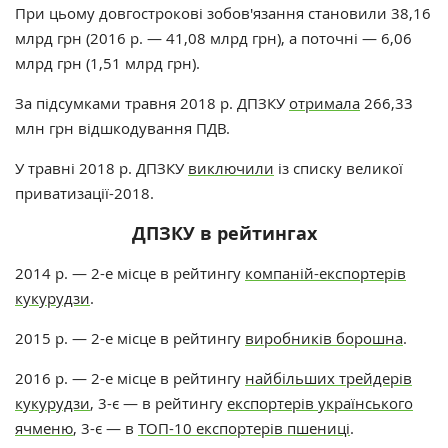
При цьому довгострокові зобов'язання становили 38,16
млрд грн (2016 р. — 41,08 млрд грн), а поточні — 6,06
млрд грн (1,51 млрд грн).
За підсумками травня 2018 р. ДПЗКУ
отримала
266,33
млн грн відшкодування ПДВ.
У травні 2018 р. ДПЗКУ
виключили
із списку великої
приватизації-2018.
ДПЗКУ в рейтингах
2014 р. — 2-е місце в рейтингу
компаній-експортерів
кукурудзи
.
2015 р. — 2-е місце в рейтингу
виробників борошна
.
2016 р. — 2-е місце в рейтингу
найбільших трейдерів
кукурудзи
, 3-є — в рейтингу
експортерів українського
ячменю
, 3-є — в
ТОП-10 експортерів пшениці
.