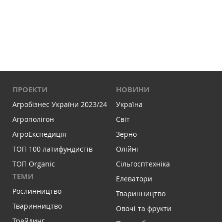
ПРОЕКТИ
НОВИНИ
Агробізнес України 2023/24
Україна
Агрополігон
Світ
АгроЕкспедиція
Зерно
ТОП 100 латифундистів
Олійні
ТОП Organic
Сільгосптехніка
ТЕМИ
Елеватори
Рослинництво
Тваринництво
Тваринництво
Овочі та фрукти
Трейдинг