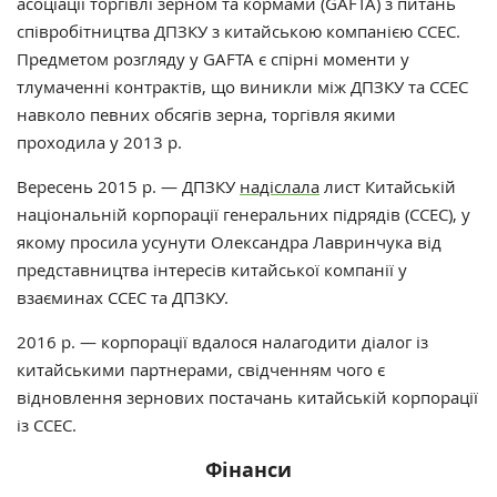
асоціації торгівлі зерном та кормами (GAFTA) з питань
співробітництва ДПЗКУ з китайською компанією ССЕС.
Предметом розгляду у GAFTA є спірні моменти у
тлумаченні контрактів, що виникли між ДПЗКУ та ССЕС
навколо певних обсягів зерна, торгівля якими
проходила у 2013 р.
Вересень 2015 р. — ДПЗКУ
надіслала
лист Китайській
національній корпорації генеральних підрядів (ССЕС), у
якому просила усунути Олександра Лавринчука від
представництва інтересів китайської компанії у
взаєминах ССЕС та ДПЗКУ.
2016 р. — корпорації вдалося налагодити діалог із
китайськими партнерами, свідченням чого є
відновлення зернових постачань китайській корпорації
із ССЕС.
Фінанси