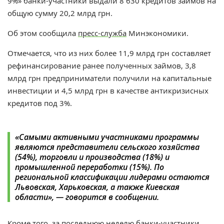
9%»
банки-участники выдали 8 630 кредитов займов на
общую сумму 20,2 млрд грн.
Об этом сообщила
пресс-служба
Минэкономики.
Отмечается, что и
з них более 11,9 млрд грн составляет
рефинансирование ранее полученных займов, 3,8
млрд грн предприниматели получили на капитальные
инвестиции и 4,5 млрд грн в качестве антикризисных
кредитов под 3%.
«
Самыми активными участниками программы
являются представители сельского хозяйства
(54%), торговли и производства (18%) и
промышленной переработки (15%). По
региональной классификации лидерами остаются
Львовская, Харьковская, а также Киевская
области
», — говорится в сообщении.
Кроме того, за последнюю неделю банки-участники