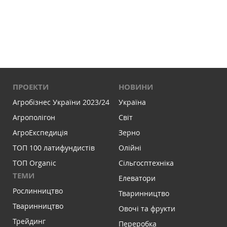
ПРОЕКТИ
НОВИНИ
Агробізнес України 2023/24
Україна
Агрополігон
Світ
АгроЕкспедиція
Зерно
ТОП 100 латифундистів
Олійні
ТОП Organic
Сільгосптехніка
ТЕМИ
Елеватори
Рослинництво
Тваринництво
Тваринництво
Овочі та фрукти
Трейдинг
Переробка