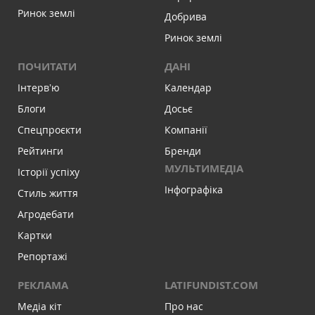
Ринок землі
Добрива
Ринок землі
ПОЧИТАТИ
ДАНІ
Інтервʼю
Календар
Блоги
Досьє
Спецпроєкти
Компанії
Рейтинги
Бренди
МУЛЬТИМЕДІА
Історії успіху
Інфографіка
Стиль життя
Агродебати
Картки
Репортажі
РЕКЛАМА
LATIFUNDIST.COM
Медіа кіт
Про нас