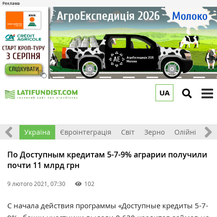
UA
to
m
Все
Україна
Євроінтеграція
Світ
Зерно
Олійні
До
По Доступным кредитам 5-7-9% аграрии получили
почти 11 млрд грн
9 лютого 2021, 07:30
102
С начала действия программы «Доступные кредиты 5-7-