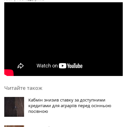
Читайте також
Кабмін знизив ставку за доступними
кредитами для аграріїв перед осінньою
посівною