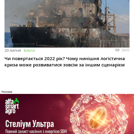
3845
20 липня
Блоги
Чи повертається 2022 рік? Чому нинішня логістична
криза може розвиватися зовсім за іншим сценарієм