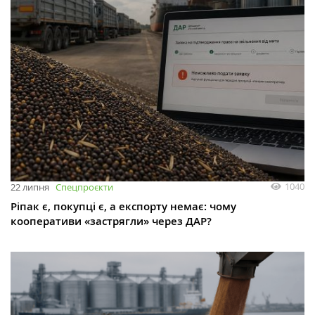
1040
22 липня
Спецпроєкти
Ріпак є, покупці є, а експорту немає: чому
кооперативи «застрягли» через ДАР?