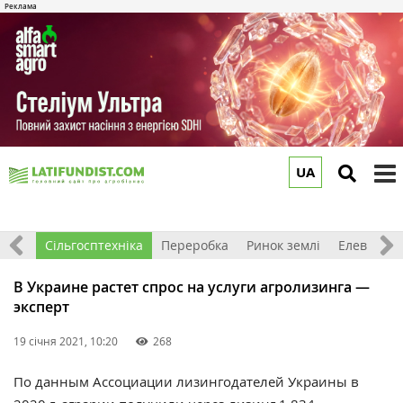
UA
to
m
рива
Сільгосптехніка
Переробка
Ринок землі
Елеватор
В Украине растет спрос на услуги агролизинга —
эксперт
19 січня 2021, 10:20
268
По данным Ассоциации лизингодателей Украины в