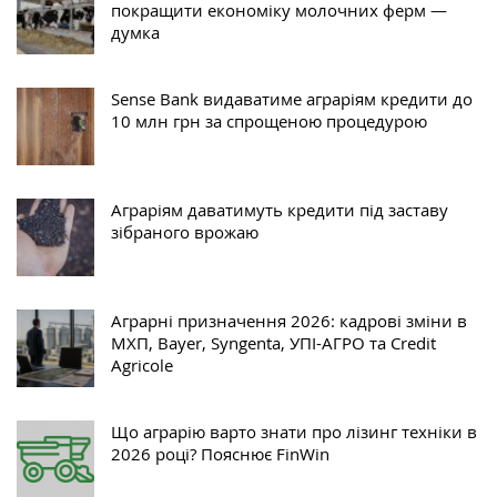
покращити економіку молочних ферм —
думка
Sense Bank видаватиме аграріям кредити до
10 млн грн за спрощеною процедурою
Аграріям даватимуть кредити під заставу
зібраного врожаю
Аграрні призначення 2026: кадрові зміни в
МХП, Bayer, Syngenta, УПІ-АГРО та Credit
Agricole
Що аграрію варто знати про лізинг техніки в
2026 році? Пояснює FinWin