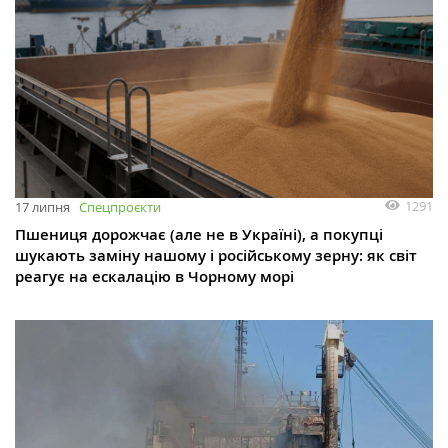
1291
17 липня
Спецпроєкти
Пшениця дорожчає (але не в Україні), а покупці
шукають заміну нашому і російському зерну: як світ
реагує на ескалацію в Чорному морі