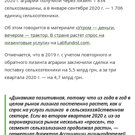
2020 г. аграрии получили через лизинг 1 834
сельхозмашины, а в январе-сентябре 2020 г. — 1 706
единиц сельхозтехники.
Об этом говорится в материале
«Утром — деньги,
вечером — трактор. В стране растет спрос на
лизинговые услуги»
на
Latifundist.com
.
Отмечается, что в 2019 г. с учетом повторного и
обратного лизинга аграрии заключили сделки на
поставку сельхозтехники на 5,5 млрд грн, а за три
квартала 2020 г. — на 4,7 млрд грн.
«Динамика позитивная, потому что из года в год в
целом рынок лизинга постепенно растет, как и
спрос на услуги лизинга в сельскохозяйственном
секторе. Если во втором квартале 2020 г. из-за
коронакризиса рынок несколько «просел», то
сегмент сельхозлизинга продолжал расти», —
отметила д
иректор Ассоциации лизингодателей