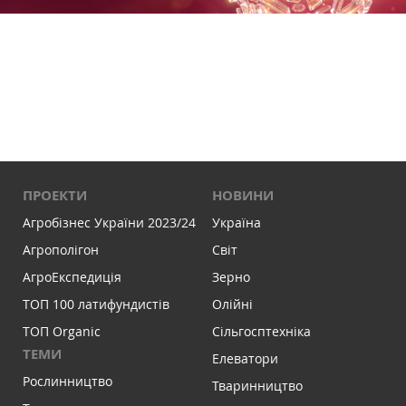
ПРОЕКТИ
НОВИНИ
Агробізнес України 2023/24
Україна
Агрополігон
Світ
АгроЕкспедиція
Зерно
ТОП 100 латифундистів
Олійні
ТОП Organic
Сільгосптехніка
ТЕМИ
Елеватори
Рослинництво
Тваринництво