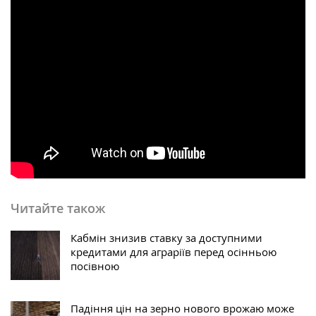
Читайте також
Кабмін знизив ставку за доступними
кредитами для аграріїв перед осінньою
посівною
Падіння цін на зерно нового врожаю може