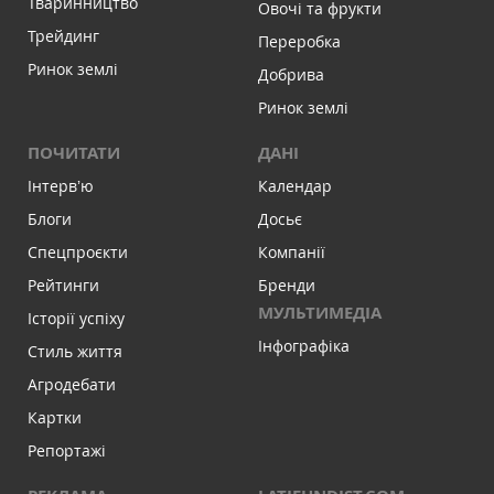
Тваринництво
Овочі та фрукти
Трейдинг
Переробка
Ринок землі
Добрива
Ринок землі
ПОЧИТАТИ
ДАНІ
Інтервʼю
Календар
Блоги
Досьє
Спецпроєкти
Компанії
Рейтинги
Бренди
МУЛЬТИМЕДІА
Історії успіху
Інфографіка
Стиль життя
Агродебати
Картки
Репортажі