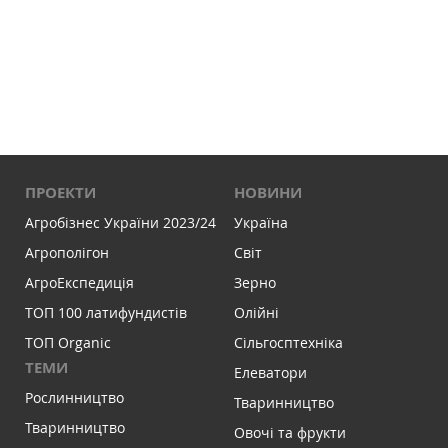
ПРОЕКТИ
НОВИНИ
Агробізнес України 2023/24
Україна
Агрополігон
Світ
АгроЕкспедиція
Зерно
ТОП 100 латифундистів
Олійні
ТОП Organic
Сільгосптехніка
ТЕМИ
Елеватори
Рослинництво
Тваринництво
Тваринництво
Овочі та фрукти