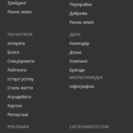
Трейдинг
Переробка
Ринок землі
Добрива
Ринок землі
ПОЧИТАТИ
ДАНІ
Інтервʼю
Календар
Блоги
Досьє
Спецпроєкти
Компанії
Рейтинги
Бренди
МУЛЬТИМЕДІА
Історії успіху
Інфографіка
Стиль життя
Агродебати
Картки
Репортажі
РЕКЛАМА
LATIFUNDIST.COM