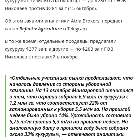
кукурузы снизились на около $1 — до $280 за т FOB
Николаев против $281 за т (15 октября).
Об этом заявили аналитики Atria Brokers, передает
канал
Refinitiv Agriculture
в
Telegram
.
В то же время, отдельные продавцы предлагали
кукурузу $277 за т, а другие — по $283 за т FOB
Николаев с поставкой в ноябре.
«Отдельные участники рынка предполагают, что
началось давление со стороны уборочной
кампании. На 13 октября Минагропрод отчитался
о том, что аграрии собрали 6,9 млн т кукурузы с
1,2 млн га, что соответствует 22% от
запланированных к уборке 5,5 млн га. На прошлой
неделе было убрано 14%. Урожайность составила
5,75 т/га против 5,3 т/га на прошлой неделе. На
аналогичную дату в прошлом году было собрано
около 33% кукурузы», — отмечают аналитики.