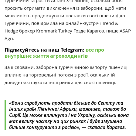
Туреччини та росії в Астані 3-4 липня, оскільки росія
просить отримати виключення із заборони, щоб мати
можливість продовжувати поставки своєї пшениці до
Туреччини, повідомила на онлайн-зустрічі Trend &
Hedge брокер Kronmark Turkey Гозде Карагоз,
пише
ASAP
Agri.
Підписуйтесь на наш Telegram:
все про
внутрішнє життя агрохолдингів
За її словами, заборона Туречччиною імпорту пшениці
вплине на торговельні потоки з росії, оскільки їй
доведеться шукати інші ринки для своєї пшениці.
«Вони спробують продати більше до Єгипту та
інших країн Північної Африки, можливо, також до
Сирії. Це може вплинути і на Україну, оскільки вона
має велику частку на цих ринках і буде змушена
більше конкурувати з росією», — сказала
Карагоз.