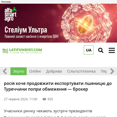
UA
to
m
Світ
Зерно
Олійні
Добрива
Сільгосптехніка
Перероб
росія хоче продовжити експортувати пшеницю до
Туреччини попри обмеження — брокер
27 червня 2024, 11:00
935
Учасники ринку чекають зустрічі президентів