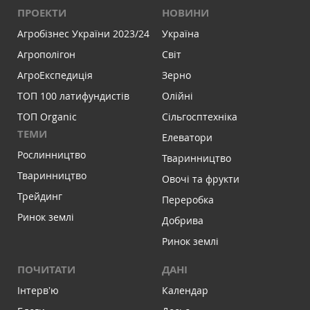
ПРОЕКТИ
НОВИНИ
Агробізнес України 2023/24
Україна
Агрополігон
Світ
АгроЕкспедиція
Зерно
ТОП 100 латифундистів
Олійні
ТОП Organic
Сільгосптехніка
ТЕМИ
Елеватори
Рослинництво
Тваринництво
Тваринництво
Овочі та фрукти
Трейдинг
Переробка
Ринок землі
Добрива
Ринок землі
ПОЧИТАТИ
ДАНІ
Інтервʼю
Календар