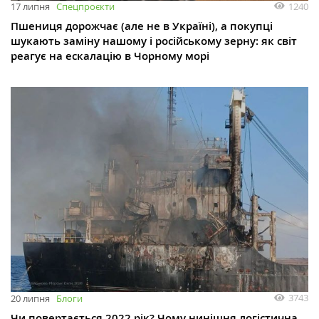
1240
17 липня
Спецпроєкти
Пшениця дорожчає (але не в Україні), а покупці
шукають заміну нашому і російському зерну: як світ
реагує на ескалацію в Чорному морі
3743
20 липня
Блоги
Чи повертається 2022 рік? Чому нинішня логістична