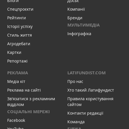
Блоги
Досьє
Спецпроєкти
Компанії
Рейтинги
Бренди
МУЛЬТИМЕДІА
Історії успіху
Інфографіка
Стиль життя
Агродебати
Картки
Репортажі
РЕКЛАМА
LATIFUNDIST.COM
Медіа кіт
Про нас
Реклама на сайті
Хто такий Латифундист
Зв'язатися з рекламним
Правила користування
відділом
сайтом
СОЦІАЛЬНІ МЕРЕЖІ
Контакти редакції
Facebook
Команда
БІРЖА
YouTube