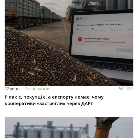
1050
22 липня
Спецпроєкти
Ріпак є, покупці є, а експорту немає: чому
кооперативи «застрягли» через ДАР?