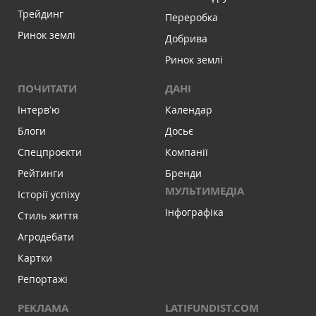
Трейдинг
Переробка
Ринок землі
Добрива
Ринок землі
ПОЧИТАТИ
ДАНІ
Інтервʼю
Календар
Блоги
Досьє
Спецпроєкти
Компанії
Рейтинги
Бренди
МУЛЬТИМЕДІА
Історії успіху
Інфографіка
Стиль життя
Агродебати
Картки
Репортажі
РЕКЛАМА
LATIFUNDIST.COM