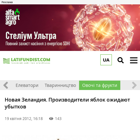
UA
to
m
землі
Елеватори
Тваринництво
Овочі та фрукти
Новая Зеландия. Производители яблок ожидают
убытков
19 квітня 2012, 16:18
143