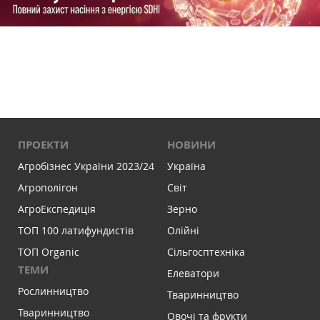
ПРОЕКТИ
НОВИНИ
Агробізнес України 2023/24
Україна
Агрополігон
Світ
АгроЕкспедиція
Зерно
ТОП 100 латифундистів
Олійні
ТОП Organic
Сільгосптехніка
ТЕМИ
Елеватори
Рослинництво
Тваринництво
Тваринництво
Овочі та фрукти