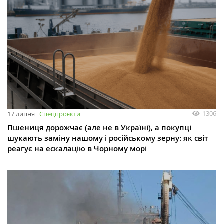
1306
17 липня
Спецпроєкти
Пшениця дорожчає (але не в Україні), а покупці
шукають заміну нашому і російському зерну: як світ
реагує на ескалацію в Чорному морі