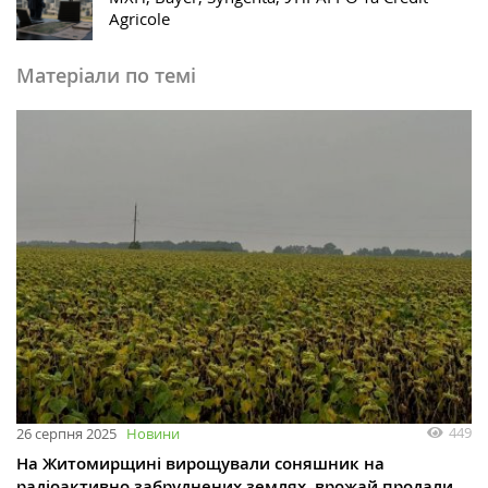
Agricole
Матеріали по темі
449
26 серпня 2025
Новини
На Житомирщині вирощували соняшник на
радіоактивно забруднених землях, врожай продали