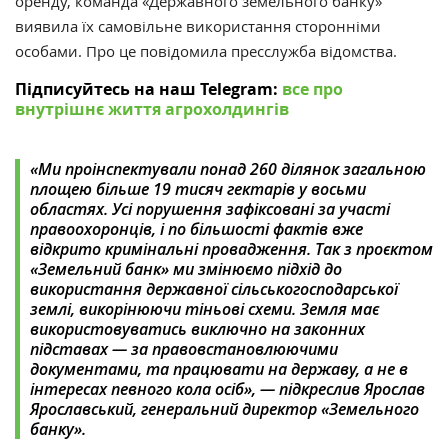
оренду, команда «Державного земельного банку»
виявила їх самовільне використання сторонніми
особами. Про це повідомила пресслужба відомства.
Підписуйтесь на наш Telegram:
все про
внутрішнє життя агрохолдингів
«Ми проінспектували понад 260 ділянок загальною
площею більше 19 тисяч гектарів у восьми
областях. Усі порушення зафіксовані за участі
правоохоронців, і по більшості фактів вже
відкрито кримінальні провадження. Так з проєктом
«Земельний банк» ми змінюємо підхід до
використання державної сільськогосподарської
землі, викорінюючи тіньові схеми. Земля має
використовуватись виключно на законних
підставах — за правовстановлюючими
документами, та працювати на державу, а не в
інтересах певного кола осіб», — підкреслив Ярослав
Ярославський, генеральний директор «Земельного
банку».