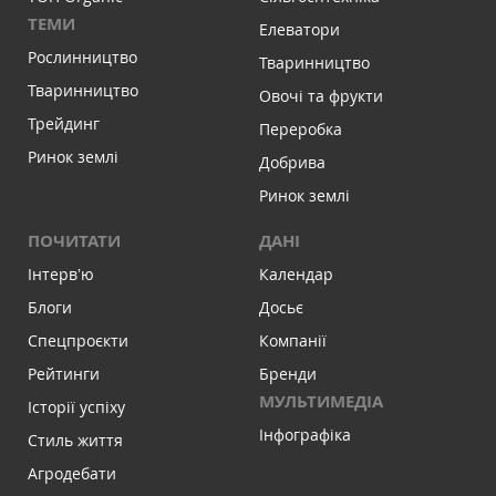
ТЕМИ
Елеватори
Рослинництво
Тваринництво
Тваринництво
Овочі та фрукти
Трейдинг
Переробка
Ринок землі
Добрива
Ринок землі
ПОЧИТАТИ
ДАНІ
Інтервʼю
Календар
Блоги
Досьє
Спецпроєкти
Компанії
Рейтинги
Бренди
МУЛЬТИМЕДІА
Історії успіху
Інфографіка
Стиль життя
Агродебати