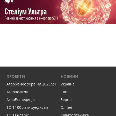
ПРОЕКТИ
НОВИНИ
Агробізнес України 2023/24
Україна
Агрополігон
Світ
АгроЕкспедиція
Зерно
ТОП 100 латифундистів
Олійні
ТОП Organic
Сільгосптехніка