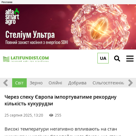
UA
to
m
ація
Світ
Зерно
Олійні
Добрива
Сільгосптехніка
П
Через спеку Європа імпортуватиме рекордну
кількість кукурудзи
25 серпня 2025, 13:20
255
Високі температури негативно впливають на стан