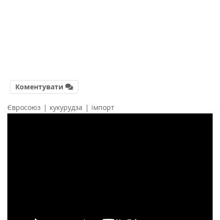
Коментувати
|
|
Євросоюз
кукурудза
імпорт