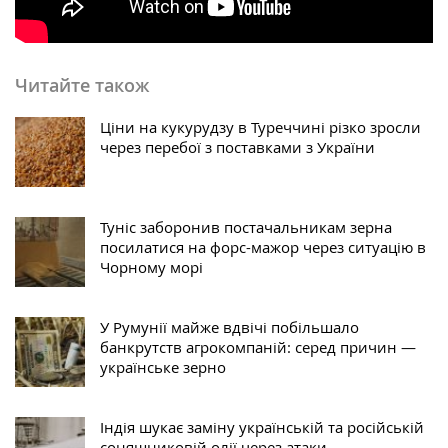
Читайте також
Ціни на кукурудзу в Туреччині різко зросли
через перебої з поставками з України
Туніс заборонив постачальникам зерна
посилатися на форс-мажор через ситуацію в
Чорному морі
У Румунії майже вдвічі побільшало
банкрутств агрокомпаній: серед причин —
українське зерно
Індія шукає заміну українській та російській
соняшниковій олії через атаки