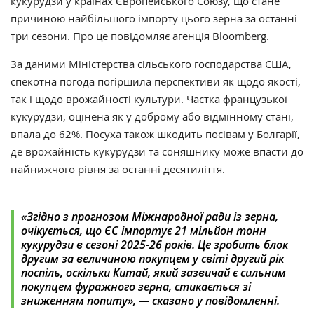
кукурудзи у країнах Європейського Союзу, що стане
причиною
найбільшого імпорту цього зерна за останні
три сезони. Про це
повідомляє
агенція Bloomberg.
За даними
Міністерства сільського господарства США,
спекотна погода погіршила перспективи як щодо якості,
так і щодо врожайності культури. Частка французької
кукурудзи, оцінена як у доброму або відмінному стані,
впала до 62%. Посуха також шкодить посівам у
Болгарії
,
де врожайність кукурудзи та соняшнику може впасти до
найнижчого рівня за останні десятиліття.
«Згідно з прогнозом Міжнародної ради із зерна,
очікується, що ЄС імпортує 21 мільйон тонн
кукурудзи в сезоні 2025-26 років. Це зробить блок
другим за величиною покупцем у світі другий рік
поспіль, оскільки Китай, який зазвичай є сильним
покупцем фуражного зерна, стикається зі
зниженням попиту», — сказано у повідомленні.