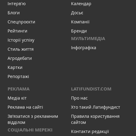
Інтервʼю
Календар
Блоги
Досьє
Спецпроєкти
Компанії
Рейтинги
Бренди
МУЛЬТИМЕДІА
Історії успіху
Інфографіка
Стиль життя
Агродебати
Картки
Репортажі
РЕКЛАМА
LATIFUNDIST.COM
Медіа кіт
Про нас
Реклама на сайті
Хто такий Латифундист
Зв'язатися з рекламним
Правила користування
відділом
сайтом
СОЦІАЛЬНІ МЕРЕЖІ
Контакти редакції