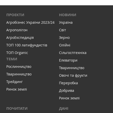
ПРОЕКТИ
НОВИНИ
Агробізнес України 2023/24
Україна
Агрополігон
Світ
АгроЕкспедиція
Зерно
ТОП 100 латифундистів
Олійні
ТОП Organic
Сільгосптехніка
ТЕМИ
Елеватори
Рослинництво
Тваринництво
Тваринництво
Овочі та фрукти
Трейдинг
Переробка
Ринок землі
Добрива
Ринок землі
ПОЧИТАТИ
ДАНІ