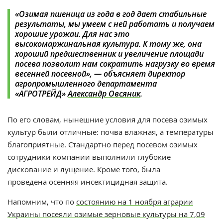
«Озимая пшеница из года в год дает стабильные
результаты, мы умеем с ней работать и получаем
хорошие урожаи. Для нас это
высокомаржинальная культура. К тому же, она
хороший предшественник и увеличение площади
посева позволит нам сократить нагрузку во время
весенней посевной», — объясняет
директор
агропромышленного департамента
«АГРОТРЕЙД»
Александр Овсяник
.
По его словам, нынешние условия для посева озимых
культур были отличные: почва влажная, а температуры
благоприятные. Стандартно перед посевом озимых
сотрудники компании выполнили глубокие
дискование и лущение. Кроме того, была
проведена осенняя инсектицидная защита.
Напомним, что п
о
состоянию на 1 ноября аграрии
Украины посеяли озимые зерновые культуры на 7,09