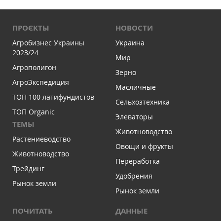
ПРОЄКТЫ
НОВОСТИ
Агробизнес Украины
Украина
2023/24
Мир
Агрополигон
Зерно
АгроЭкспедиция
Масличные
ТОП 100 латифундистов
Сельхозтехника
ТОП Organic
Элеваторы
ТЕМЫ
Животноводство
Растениеводство
Овощи и фрукты
Животноводство
Переработка
Трейдинг
Удобрения
Рынок земли
Рынок земли
ПОЧИТАТЬ
ДАННЫЕ