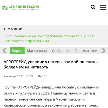
to
m
ТЕМА ДНЯ:
Черноморский рынок подсолнечного масла в 2022 г.
столкнется с проблемами
Мир
Зерно
Масличные
Удобрения
Сельхозтехника
П
АГРОТРЕЙД увеличил посевы озимой пшеницы
более чем на четверть
9 ноября 2021, 12:03
170
Группа
«АГРОТРЕЙД»
завершила посевную кампанию
озимых культур на 2022 г. Пшеницу начали сеять в
первой половине сентября в Черниговской и
Харьковской областях, а закончили работы на полях