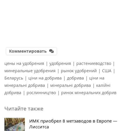
Комментировать
|
|
|
цены на удобрения
удобрения
растениеводство
|
|
|
минеральные удобрения
рынок удобрений
США
|
|
|
Беларусь
ціни на добрива
добрива
ціни на
|
|
мінеральні добрива
мінеральні добрива
калійні
|
|
добрива
рослинництво
ринок мінеральних добрив
Читайте также
ИМК приобрел 8 метзаводов в Европе —
Лисситса