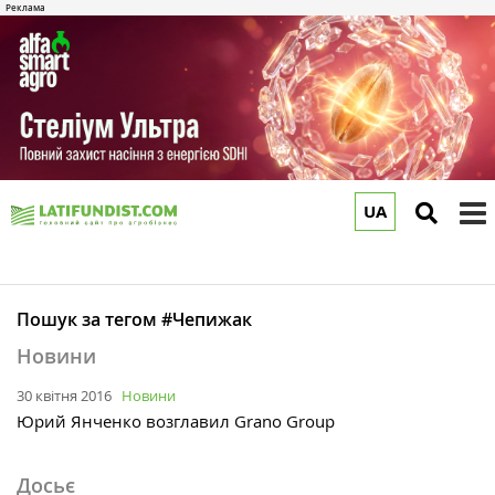
UA
to
m
Пошук за тегом #Чепижак
Новини
30 квітня 2016
Новини
Юрий Янченко возглавил Grano Group
Досьє