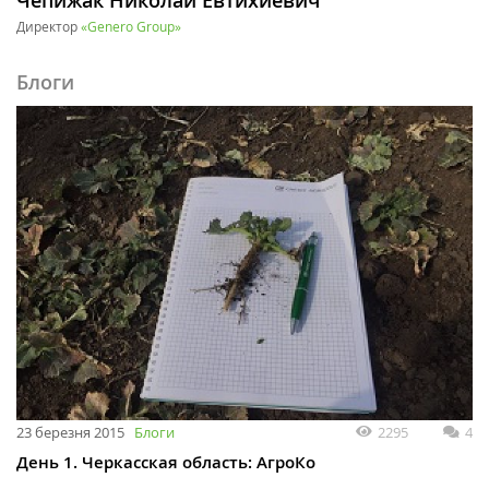
Чепижак Николай Евтихиевич
Директор
«Genero Group»
Блоги
23 березня 2015
Блоги
2295
4
День 1. Черкасская область: АгроКо