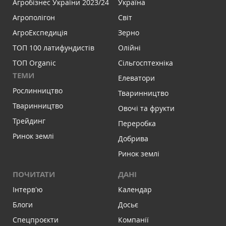
Агробізнес України 2023/24
Україна
Агрополігон
Світ
АгроЕкспедиція
Зерно
ТОП 100 латифундистів
Олійні
ТОП Organic
Сільгосптехніка
ТЕМИ
Елеватори
Рослинництво
Тваринництво
Тваринництво
Овочі та фрукти
Трейдинг
Переробка
Ринок землі
Добрива
Ринок землі
ПОЧИТАТИ
ДАНІ
Інтервʼю
Календар
Блоги
Досьє
Спецпроєкти
Компанії