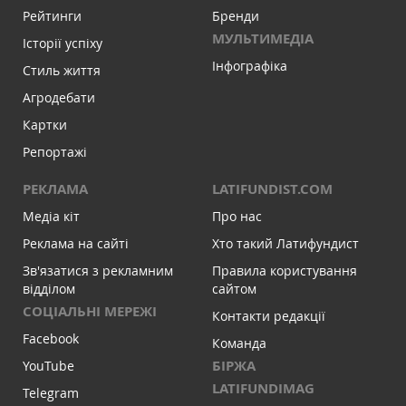
Рейтинги
Бренди
МУЛЬТИМЕДІА
Історії успіху
Інфографіка
Стиль життя
Агродебати
Картки
Репортажі
РЕКЛАМА
LATIFUNDIST.COM
Медіа кіт
Про нас
Реклама на сайті
Хто такий Латифундист
Зв'язатися з рекламним
Правила користування
відділом
сайтом
СОЦІАЛЬНІ МЕРЕЖІ
Контакти редакції
Facebook
Команда
БІРЖА
YouTube
LATIFUNDIMAG
Telegram