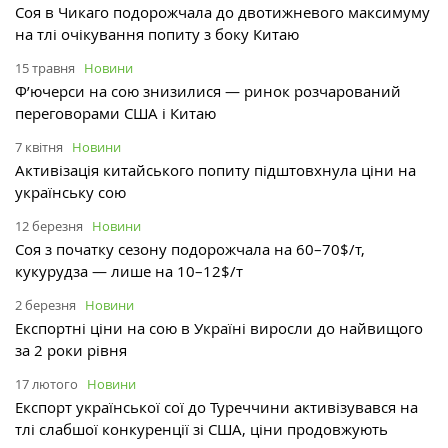
Соя в Чикаго подорожчала до двотижневого максимуму
на тлі очікування попиту з боку Китаю
15 травня
Новини
Ф’ючерси на сою знизилися — ринок розчарований
переговорами США і Китаю
7 квітня
Новини
Активізація китайського попиту підштовхнула ціни на
українську сою
12 березня
Новини
Соя з початку сезону подорожчала на 60–70$/т,
кукурудза — лише на 10–12$/т
2 березня
Новини
Експортні ціни на сою в Україні виросли до найвищого
за 2 роки рівня
17 лютого
Новини
Експорт української сої до Туреччини активізувався на
тлі слабшої конкуренції зі США, ціни продовжують