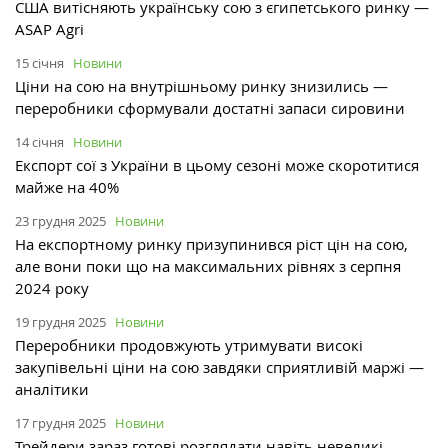
США витісняють українську сою з єгипетського ринку —
ASAP Agri
15 січня
Новини
Ціни на сою на внутрішньому ринку знизились —
переробники сформували достатні запаси сировини
14 січня
Новини
Експорт сої з України в цьому сезоні може скоротитися
майже на 40%
23 грудня 2025
Новини
На експортному ринку призупинився ріст цін на сою,
але вони поки що на максимальних рівнях з серпня
2024 року
19 грудня 2025
Новини
Переробники продовжують утримувати високі
закупівельні ціни на сою завдяки сприятливій маржі —
аналітики
17 грудня 2025
Новини
Трейдери зараз готові розглядати навіть невеликі