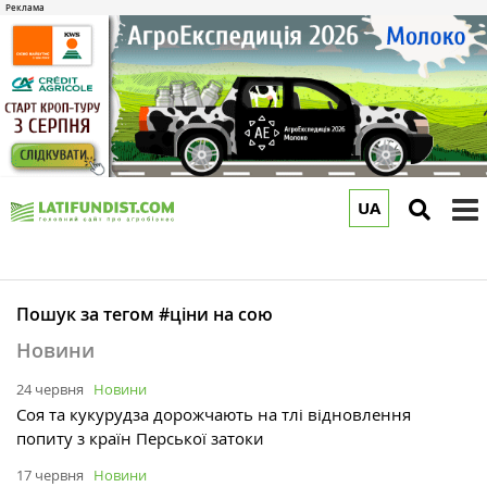
UA
to
m
Пошук за тегом #ціни на сою
Новини
24 червня
Новини
Соя та кукурудза дорожчають на тлі відновлення
попиту з країн Перської затоки
17 червня
Новини