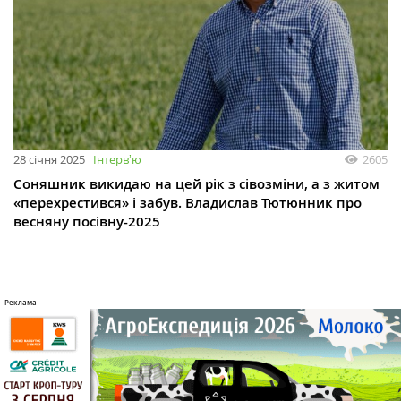
28 січня 2025
Інтервʼю
2605
Соняшник викидаю на цей рік з сівозміни, а з житом
«перехрестився» і забув. Владислав Тютюнник про
весняну посівну-2025