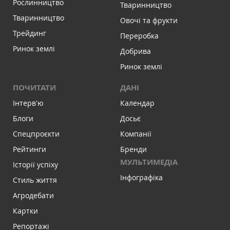
Рослинництво
Тваринництво
Тваринництво
Овочі та фрукти
Трейдинг
Переробка
Ринок землі
Добрива
Ринок землі
ПОЧИТАТИ
ДАНІ
Інтервʼю
Календар
Блоги
Досьє
Спецпроєкти
Компанії
Рейтинги
Бренди
МУЛЬТИМЕДІА
Історії успіху
Інфографіка
Стиль життя
Агродебати
Картки
Репортажі