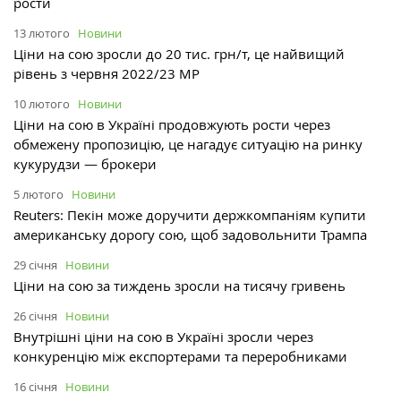
рости
13 лютого
Новини
Ціни на сою зросли до 20 тис. грн/т, це найвищий
рівень з червня 2022/23 МР
10 лютого
Новини
Ціни на сою в Україні продовжують рости через
обмежену пропозицію, це нагадує ситуацію на ринку
кукурудзи — брокери
5 лютого
Новини
Reuters: Пекін може доручити держкомпаніям купити
американську дорогу сою, щоб задовольнити Трампа
29 січня
Новини
Ціни на сою за тиждень зросли на тисячу гривень
26 січня
Новини
Внутрішні ціни на сою в Україні зросли через
конкуренцію між експортерами та переробниками
16 січня
Новини