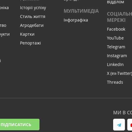
відділом
хніка
Історії успіху
МУЛЬТИМЕДІА
СОЦІАЛЬН
Стиль життя
МЕРЕЖІ
Інфографіка
тво
Агродебати
Facebook
рукти
Картки
YouTube
Репортажі
Telegram
Instagram
і
LinkedIn
X (ex-Twitter
Threads
МИ В С
ПІДПИСАТИСЬ