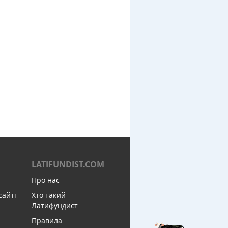
LATIFUNDIST.COM
Про нас
сайті
Хто такий
Латифундист
Правила