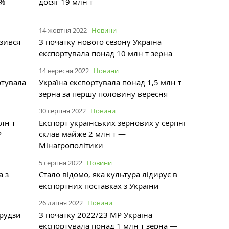
9%
досяг 19 млн т
14 жовтня 2022
Новини
изився
З початку нового сезону Україна
експортувала понад 10 млн т зерна
14 вересня 2022
Новини
ртувала
Україна експортувала понад 1,5 млн т
зерна за першу половину вересня
30 серпня 2022
Новини
лн т
Експорт українських зернових у серпні
Р
склав майже 2 млн т —
Мінагрополітики
5 серпня 2022
Новини
а з
Стало відомо, яка культура лідирує в
експортних поставках з України
26 липня 2022
Новини
урудзи
З початку 2022/23 МР Україна
експортувала понад 1 млн т зерна —