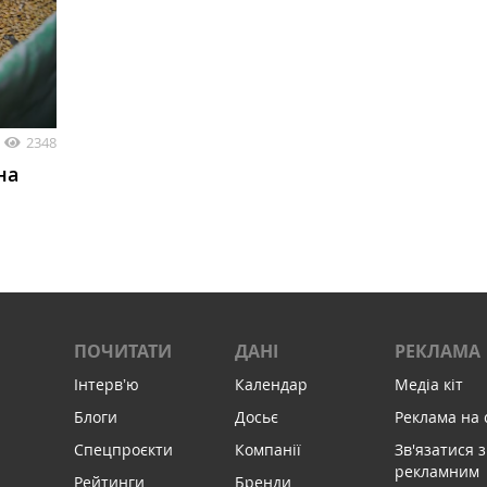
2348
на
ПОЧИТАТИ
ДАНІ
РЕКЛАМА
Інтервʼю
Календар
Медіа кіт
Блоги
Досьє
Реклама на 
Спецпроєкти
Компанії
Зв'язатися з
рекламним
Рейтинги
Бренди