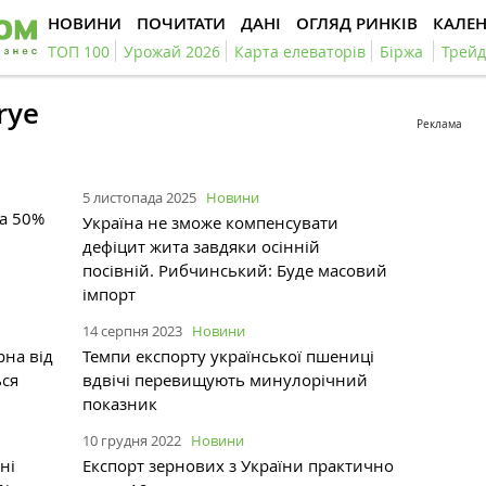
НОВИНИ
ПОЧИТАТИ
ДАНІ
ОГЛЯД РИНКІВ
КАЛЕ
ТОП 100
Урожай 2026
Карта елеваторів
Біржа
Трейд
rye
Реклама
5 листопада 2025
Новини
на 50%
Україна не зможе компенсувати
дефіцит жита завдяки осінній
посівній. Рибчинський: Буде масовий
імпорт
14 серпня 2023
Новини
рна від
Темпи експорту української пшениці
ься
вдвічі перевищують минулорічний
показник
10 грудня 2022
Новини
ні
Експорт зернових з України практично