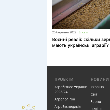
25 березня 2022
Блоги
Воєнні реалії: скільки зер
мають українські аграрії?
ПРОЕКТИ
НОВИНИ
Агробізнес України
Україна
2023/24
Світ
Агрополігон
Зерно
АгроЕкспедиція
Олійні