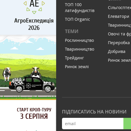
ТОП 100
Сільгоспте
латифундистів
Елеватори
ТОП Organic
Тваринниц
ТЕМИ
Овочі та ф
Рослинництво
Переробка
Тваринництво
Добрива
Трейдинг
Ринок земл
Ринок землі
ПІДПИСАТИСЬ НА НОВИНИ