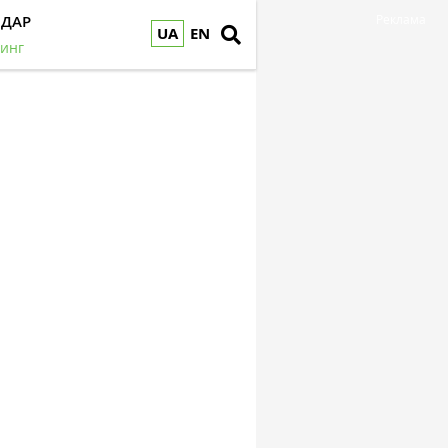
НДАР
Реклама
UA
EN
инг