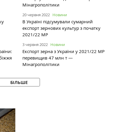
Мінагрополітики
20 червня 2022
Новини
ку
В Україні підсумували сумарний
експорт зернових культур з початку
2021/22 МР
3 червня 2022
Новини
раїни:
Експорт зерна з України у 2021/22 МР
збіжжя
перевищив 47 млн т —
Мінагрополітики
БІЛЬШЕ