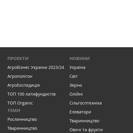
ПРОЕКТИ
НОВИНИ
Агробізнес України 2023/24
Україна
Агрополігон
Світ
АгроЕкспедиція
Зерно
ТОП 100 латифундистів
Олійні
ТОП Organic
Сільгосптехніка
ТЕМИ
Елеватори
Рослинництво
Тваринництво
Тваринництво
Овочі та фрукти