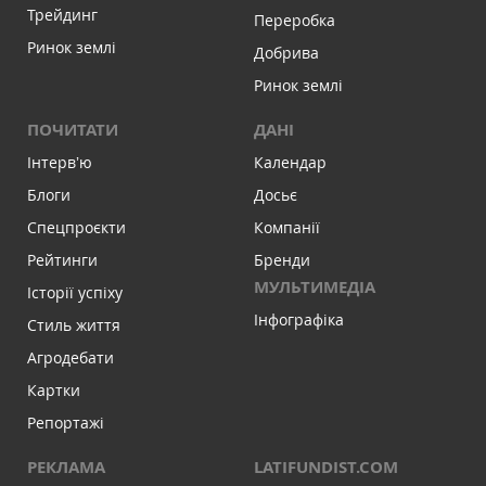
Трейдинг
Переробка
Ринок землі
Добрива
Ринок землі
ПОЧИТАТИ
ДАНІ
Інтервʼю
Календар
Блоги
Досьє
Спецпроєкти
Компанії
Рейтинги
Бренди
МУЛЬТИМЕДІА
Історії успіху
Інфографіка
Стиль життя
Агродебати
Картки
Репортажі
РЕКЛАМА
LATIFUNDIST.COM