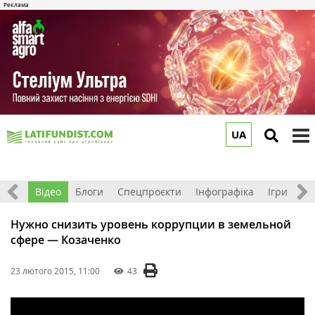
UA
to
m
рв'ю
Відео
Блоги
Спецпроєкти
Інфографіка
Ігри
Ре
Нужно снизить уровень коррупции в земельной
сфере — Козаченко
23 лютого 2015, 11:00
43