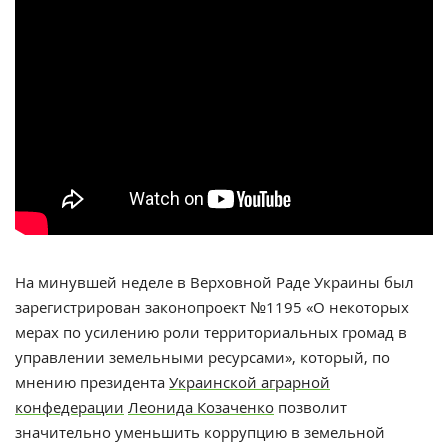
На минувшей неделе в Верховной Раде Украины был
зарегистрирован законопроект №1195 «О некоторых
мерах по усилению роли территориальных громад в
управлении земельными ресурсами», который, по
мнению президента
Украинской аграрной
конфедерации
Леонида Козаченко
позволит
значительно уменьшить коррупцию в земельной