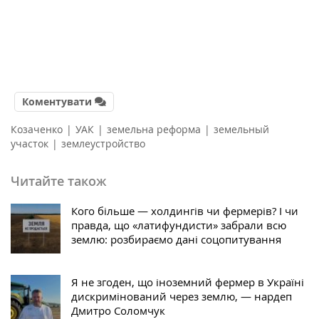
Коментувати
Козаченко
|
УАК
|
земельна реформа
|
земельный
участок
|
землеустройство
Читайте також
Кого більше — холдингів чи фермерів? І чи
правда, що «латифундисти» забрали всю
землю: розбираємо дані соцопитування
Я не згоден, що іноземний фермер в Україні
дискримінований через землю, — нардеп
Дмитро Соломчук