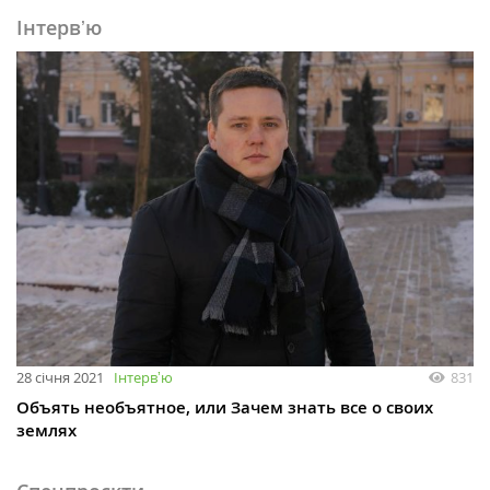
Інтервʼю
28 січня 2021
Інтервʼю
831
Объять необъятное, или Зачем знать все о своих
землях