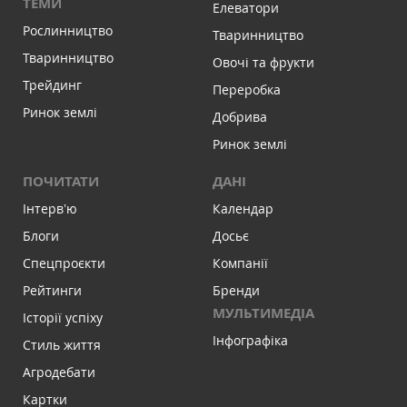
ТЕМИ
Елеватори
Рослинництво
Тваринництво
Тваринництво
Овочі та фрукти
Трейдинг
Переробка
Ринок землі
Добрива
Ринок землі
ПОЧИТАТИ
ДАНІ
Інтервʼю
Календар
Блоги
Досьє
Спецпроєкти
Компанії
Рейтинги
Бренди
МУЛЬТИМЕДІА
Історії успіху
Інфографіка
Стиль життя
Агродебати
Картки