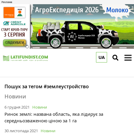
UA
to
m
Пошук за тегом #землеустройство
Новини
6 грудня 2021
Новини
Ринок землі: названа область, яка лідирує за
середньозваженою ціною за 1 га
30 листопада 2021
Новини