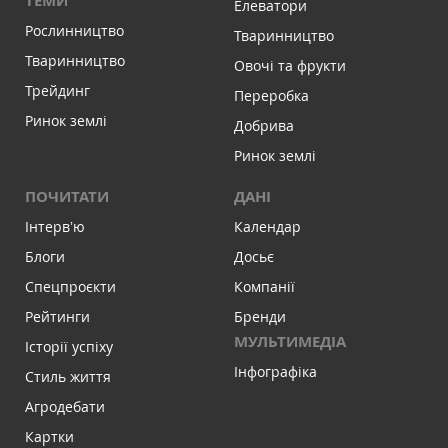
ТЕМИ
Елеватори
Рослинництво
Тваринництво
Тваринництво
Овочі та фрукти
Трейдинг
Переробка
Ринок землі
Добрива
Ринок землі
ПОЧИТАТИ
ДАНІ
Інтервʼю
Календар
Блоги
Досьє
Спецпроєкти
Компанії
Рейтинги
Бренди
МУЛЬТИМЕДІА
Історії успіху
Інфографіка
Стиль життя
Агродебати
Картки