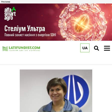
UA
to
m