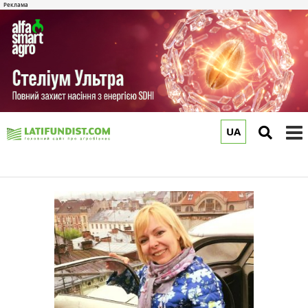
UA
to
m