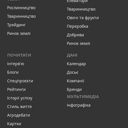
Елеватори
Рослинництво
Тваринництво
Тваринництво
Овочі та фрукти
Трейдинг
Переробка
Ринок землі
Добрива
Ринок землі
ПОЧИТАТИ
ДАНІ
Інтервʼю
Календар
Блоги
Досьє
Спецпроєкти
Компанії
Рейтинги
Бренди
МУЛЬТИМЕДІА
Історії успіху
Інфографіка
Стиль життя
Агродебати
Картки