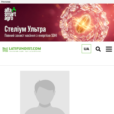
UA
to
m