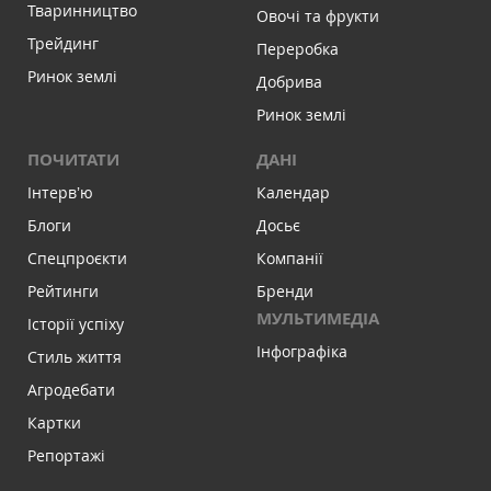
Тваринництво
Овочі та фрукти
Трейдинг
Переробка
Ринок землі
Добрива
Ринок землі
ПОЧИТАТИ
ДАНІ
Інтервʼю
Календар
Блоги
Досьє
Спецпроєкти
Компанії
Рейтинги
Бренди
МУЛЬТИМЕДІА
Історії успіху
Інфографіка
Стиль життя
Агродебати
Картки
Репортажі