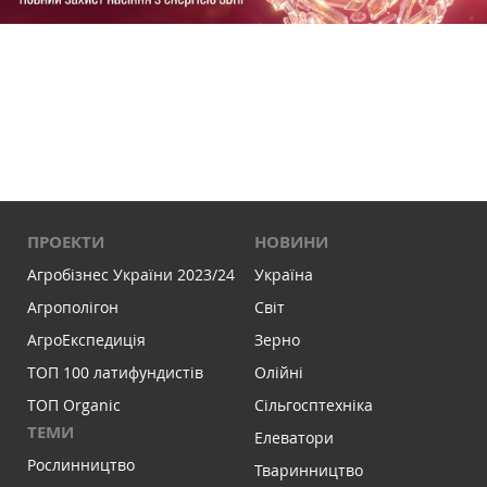
ПРОЕКТИ
НОВИНИ
Агробізнес України 2023/24
Україна
Агрополігон
Світ
АгроЕкспедиція
Зерно
ТОП 100 латифундистів
Олійні
ТОП Organic
Сільгосптехніка
ТЕМИ
Елеватори
Рослинництво
Тваринництво