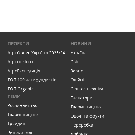
ПРОЕКТИ
НОВИНИ
Агробізнес України 2023/24
Україна
Агрополігон
Світ
АгроЕкспедиція
Зерно
ТОП 100 латифундистів
Олійні
ТОП Organic
Сільгосптехніка
ТЕМИ
Елеватори
Рослинництво
Тваринництво
Тваринництво
Овочі та фрукти
Трейдинг
Переробка
Ринок землі
Добрива