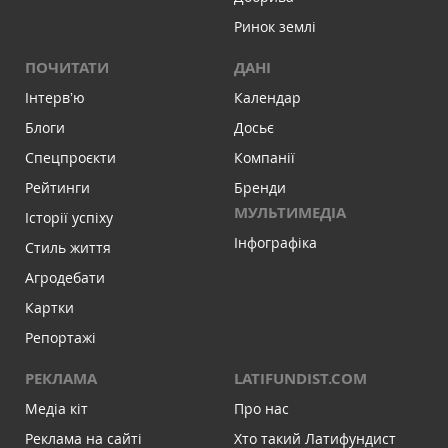
Ринок землі
ПОЧИТАТИ
ДАНІ
Інтервʼю
Календар
Блоги
Досьє
Спецпроєкти
Компанії
Рейтинги
Бренди
МУЛЬТИМЕДІА
Історії успіху
Інфографіка
Стиль життя
Агродебати
Картки
Репортажі
РЕКЛАМА
LATIFUNDIST.COM
Медіа кіт
Про нас
Реклама на сайті
Хто такий Латифундист