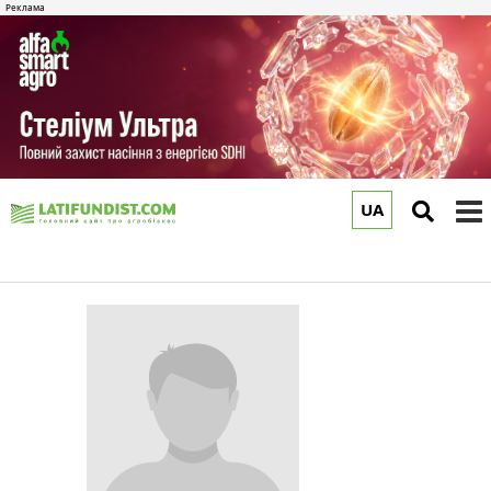
UA
to
m