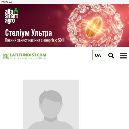
UA
to
m