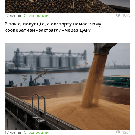
1049
22 липня
Спецпроєкти
Ріпак є, покупці є, а експорту немає: чому
кооперативи «застрягли» через ДАР?
1304
17 липня
Спецпроєкти