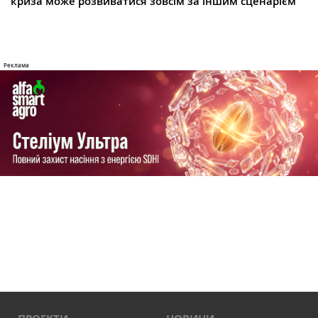
криза може розвиватися зовсім за іншим сценарієм