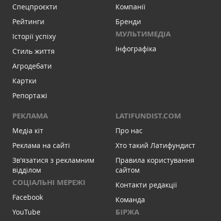
Спецпроєкти
Компанії
Рейтинги
Бренди
МУЛЬТИМЕДІА
Історії успіху
Інфографіка
Стиль життя
Агродебати
Картки
Репортажі
РЕКЛАМА
LATIFUNDIST.COM
Медіа кіт
Про нас
Реклама на сайті
Хто такий Латифундист
Зв'язатися з рекламним
Правила користування
відділом
сайтом
СОЦІАЛЬНІ МЕРЕЖІ
Контакти редакції
Facebook
Команда
БІРЖА
YouTube