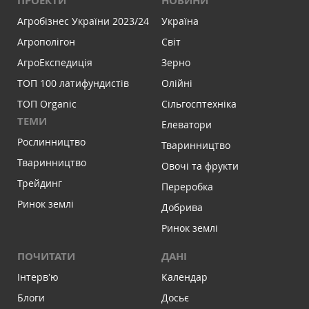
ПРОЕКТИ
НОВИНИ
Агробізнес України 2023/24
Україна
Агрополігон
Світ
АгроЕкспедиція
Зерно
ТОП 100 латифундистів
Олійні
ТОП Organic
Сільгосптехніка
ТЕМИ
Елеватори
Рослинництво
Тваринництво
Тваринництво
Овочі та фрукти
Трейдинг
Переробка
Ринок землі
Добрива
Ринок землі
ПОЧИТАТИ
ДАНІ
Інтервʼю
Календар
Блоги
Досьє