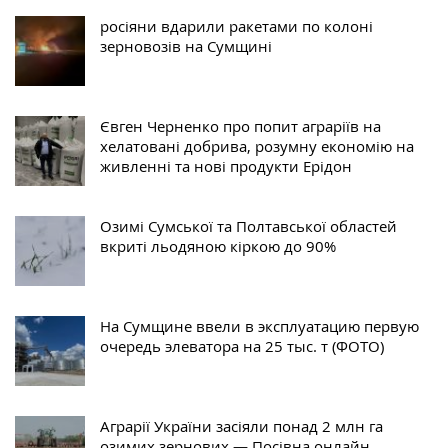
росіяни вдарили ракетами по колоні
зерновозів на Сумщині
Євген Черненко про попит аграріїв на
хелатовані добрива, розумну економію на
живленні та нові продукти Ерідон
Озимі Сумської та Полтавської областей
вкриті льодяною кіркою до 90%
На Сумщине ввели в эксплуатацию первую
очередь элеватора на 25 тыс. т (ФОТО)
Аграрії України засіяли понад 2 млн га
озимих зернових — Посівна онлайн