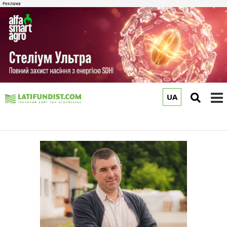
UA
to
m