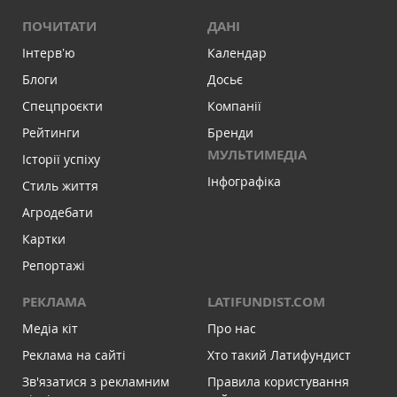
ПОЧИТАТИ
ДАНІ
Інтервʼю
Календар
Блоги
Досьє
Спецпроєкти
Компанії
Рейтинги
Бренди
МУЛЬТИМЕДІА
Історії успіху
Інфографіка
Стиль життя
Агродебати
Картки
Репортажі
РЕКЛАМА
LATIFUNDIST.COM
Медіа кіт
Про нас
Реклама на сайті
Хто такий Латифундист
Зв'язатися з рекламним
Правила користування