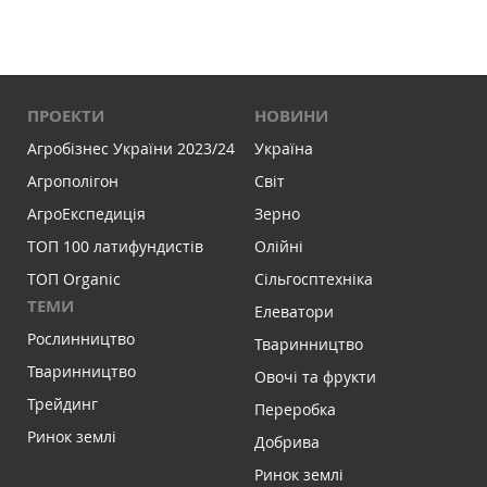
ПРОЕКТИ
НОВИНИ
Агробізнес України 2023/24
Україна
Агрополігон
Світ
АгроЕкспедиція
Зерно
ТОП 100 латифундистів
Олійні
ТОП Organic
Сільгосптехніка
ТЕМИ
Елеватори
Рослинництво
Тваринництво
Тваринництво
Овочі та фрукти
Трейдинг
Переробка
Ринок землі
Добрива
Ринок землі